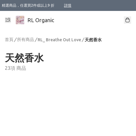
精選商品，任選買2件或以上9 折
詳情
XI周年優惠【新品自由選2件88折/3件85折】
XI周年優惠【Chakra 脈輪平衡自由選2件9折/3件85折/5件8折】
Florame 肌底自由選 2支9折 3支85折
XI周年優惠【蟲蟲退散 · 防衛結界﹞系列2件9折】
Sunki 任選2件95折
BIOFFICINA TOSCANA 任選2支9折 3支85折
Lamav 任選1件9折 2件85折
Mukti Organics 指定產品任選1件9折, 2件88折 3件85折
Intelligent Nutrients Skincare 任選2件9折
deodorant 任選2件88折
化妝品 任選2件95折
XI周年優惠【身心靈單品 任選2件9折/3件85折/5件8折】
XI周年優惠 【精油/香水 任選2件9折/3件85折/5件8折】
XI周年優惠【「關節到肌膚」全效養護 BODY OIL 組2件88折/3件85折】
XI周年優惠【夏日有機物理防曬套裝2件88折】
XI周年優惠【夏日潔面隨意選2件88折/3件85折】
XI周年優惠【逆齡奇蹟抗氧 11 自由選2件88折/3件85折/4件或以上8折】
新會員首次購物即享全單 95 折優惠！
成為VIP / VVIP 可享有生日月現金扣減獎賞優惠 !! 記得去賬户資料填上生日日期啦 !
選用順豐速運，滿$500 免運費
本地速遞 京東 送住宅/ 工商地址 $400 免運費
澳門訂單選用順豐速運，滿$800 免運費
詳情
詳情
詳情
詳情
詳情
詳情
詳情
詳情
詳情
詳情
詳情
詳情
詳情
詳情
詳情
詳情
詳情
RL Organic
首頁
/
所有商品
/
/
RL_ Breathe Out Love
天然香水
天然香水
23項 商品