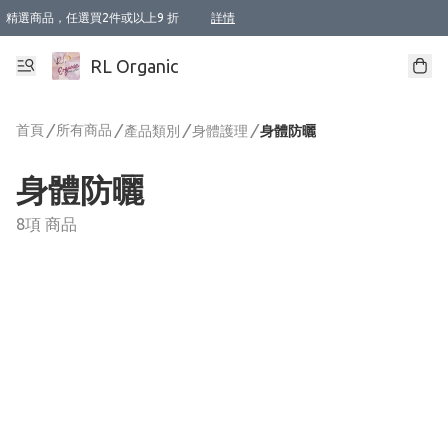
精選商品，任選買2件或以上9 折
詳情
XI周年優惠【新品自由選2件88折/3件85折】
XI周年優惠【Chakra 脈輪平衡自由選2件9折/3件85折/5件8折】
Florame 肌底自由選 2支9折 3支85折
XI周年優惠【蟲蟲退散 · 防衛結界﹞系列2件9折】
Sunki 任選2件95折
BIOFFICINA TOSCANA 任選2支9折 3支85折
Lamav 任選1件9折 2件85折
Mukti Organics 指定產品任選1件9折, 2件88折 3件85折
Intelligent Nutrients Skincare 任選2件9折
deodorant 任選2件88折
化妝品 任選2件95折
XI周年優惠【身心靈單品 任選2件9折/3件85折/5件8折】
XI周年優惠 【精油/香水 任選2件9折/3件85折/5件8折】
XI周年優惠【「關節到肌膚」全效養護 BODY OIL 組2件88折/3件85折】
XI周年優惠【夏日有機物理防曬套裝2件88折】
XI周年優惠【夏日潔面隨意選2件88折/3件85折】
XI周年優惠【逆齡奇蹟抗氧 11 自由選2件88折/3件85折/4件或以上8折】
新會員首次購物即享全單 95 折優惠！
成為VIP / VVIP 可享有生日月現金扣減獎賞優惠 !! 記得去賬户資料填上生日日期啦 !
選用順豐速運，滿$500 免運費
本地速遞 京東 送住宅/ 工商地址 $400 免運費
澳門訂單選用順豐速運，滿$800 免運費
詳情
詳情
詳情
詳情
詳情
詳情
詳情
詳情
詳情
詳情
詳情
詳情
詳情
詳情
詳情
詳情
詳情
RL Organic
首頁
/
所有商品
/
/
/
產品類別
身體護理
身體防曬
身體防曬
8項 商品