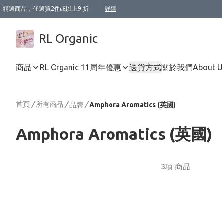
精選商品，任選買2件或以上9 折
詳情
XI周年優惠【新品自由選2件88折/3件85折】
XI周年優惠【Chakra 脈輪平衡自由選2件9折/3件85折/5件8折】
Florame 肌底自由選 2支9折 3支85折
XI周年優惠【蟲蟲退散 · 防衛結界﹞系列2件9折】
Sunki 任選2件95折
BIOFFICINA TOSCANA 任選2支9折 3支85折
Lamav 任選1件9折 2件85折
Mukti Organics 指定產品任選1件9折, 2件88折 3件85折
Intelligent Nutrients Skincare 任選2件9折
deodorant 任選2件88折
化妝品 任選2件95折
XI周年優惠【身心靈單品 任選2件9折/3件85折/5件8折】
XI周年優惠 【精油/香水 任選2件9折/3件85折/5件8折】
XI周年優惠【「關節到肌膚」全效養護 BODY OIL 組2件88折/3件85折】
XI周年優惠【夏日有機物理防曬套裝2件88折】
XI周年優惠【夏日潔面隨意選2件88折/3件85折】
XI周年優惠【逆齡奇蹟抗氧 11 自由選2件88折/3件85折/4件或以上8折】
新會員首次購物即享全單 95 折優惠！
成為VIP / VVIP 可享有生日月現金扣減獎賞優惠 !! 記得去賬户資料填上生日日期啦 !
選用順豐速運，滿$500 免運費
本地速遞 京東 送住宅/ 工商地址 $400 免運費
澳門訂單選用順豐速運，滿$800 免運費
詳情
詳情
詳情
詳情
詳情
詳情
詳情
詳情
詳情
詳情
詳情
詳情
詳情
詳情
詳情
詳情
詳情
RL Organic
商品
RL Organic 11周年優惠
送貨方式
關於我們
About 
首頁
/
所有商品
/
/
品牌
Amphora Aromatics (英國)
Amphora Aromatics (英國)
3項 商品