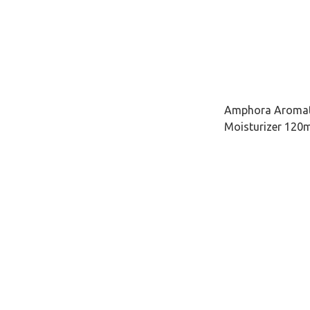
Amphora Arom
Moisturizer 1
用)