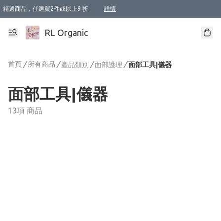
精選商品，任選買2件或以上9 折
詳情
XI周年優惠【新品自由選2件88折/3件85折】
XI周年優惠【Chakra 脈輪平衡自由選2件9折/3件85折/5件8折】
Florame 肌底自由選 2支9折 3支85折
XI周年優惠【蟲蟲退散 · 防衛結界﹞系列2件9折】
Sunki 任選2件95折
BIOFFICINA TOSCANA 任選2支9折 3支85折
Lamav 任選1件9折 2件85折
Mukti Organics 指定產品任選1件9折, 2件88折 3件85折
Intelligent Nutrients Skincare 任選2件9折
deodorant 任選2件88折
化妝品 任選2件95折
XI周年優惠【身心靈單品 任選2件9折/3件85折/5件8折】
XI周年優惠 【精油/香水 任選2件9折/3件85折/5件8折】
XI周年優惠【「關節到肌膚」全效養護 BODY OIL 組2件88折/3件85折】
XI周年優惠【夏日有機物理防曬套裝2件88折】
XI周年優惠【夏日潔面隨意選2件88折/3件85折】
XI周年優惠【逆齡奇蹟抗氧 11 自由選2件88折/3件85折/4件或以上8折】
新會員首次購物即享全單 95 折優惠！
成為VIP / VVIP 可享有生日月現金扣減獎賞優惠 !! 記得去賬户資料填上生日日期啦 !
選用順豐速運，滿$500 免運費
本地速遞 京東 送住宅/ 工商地址 $400 免運費
澳門訂單選用順豐速運，滿$800 免運費
詳情
詳情
詳情
詳情
詳情
詳情
詳情
詳情
詳情
詳情
詳情
詳情
詳情
詳情
詳情
詳情
詳情
RL Organic
首頁
/
所有商品
/
/
/
產品類別
面部護理
面部工具|儀器
面部工具|儀器
13項 商品