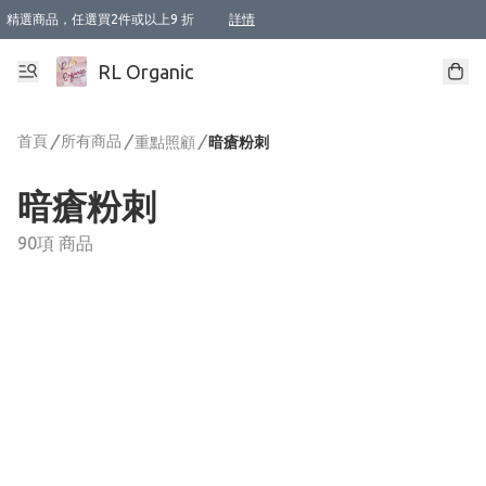
精選商品，任選買2件或以上9 折
詳情
XI周年優惠【新品自由選2件88折/3件85折】
XI周年優惠【Chakra 脈輪平衡自由選2件9折/3件85折/5件8折】
Florame 肌底自由選 2支9折 3支85折
XI周年優惠【蟲蟲退散 · 防衛結界﹞系列2件9折】
Sunki 任選2件95折
BIOFFICINA TOSCANA 任選2支9折 3支85折
Lamav 任選1件9折 2件85折
Mukti Organics 指定產品任選1件9折, 2件88折 3件85折
Intelligent Nutrients Skincare 任選2件9折
deodorant 任選2件88折
化妝品 任選2件95折
XI周年優惠【身心靈單品 任選2件9折/3件85折/5件8折】
XI周年優惠 【精油/香水 任選2件9折/3件85折/5件8折】
XI周年優惠【「關節到肌膚」全效養護 BODY OIL 組2件88折/3件85折】
XI周年優惠【夏日有機物理防曬套裝2件88折】
XI周年優惠【夏日潔面隨意選2件88折/3件85折】
XI周年優惠【逆齡奇蹟抗氧 11 自由選2件88折/3件85折/4件或以上8折】
新會員首次購物即享全單 95 折優惠！
成為VIP / VVIP 可享有生日月現金扣減獎賞優惠 !! 記得去賬户資料填上生日日期啦 !
選用順豐速運，滿$500 免運費
本地速遞 京東 送住宅/ 工商地址 $400 免運費
澳門訂單選用順豐速運，滿$800 免運費
詳情
詳情
詳情
詳情
詳情
詳情
詳情
詳情
詳情
詳情
詳情
詳情
詳情
詳情
詳情
詳情
詳情
RL Organic
首頁
/
所有商品
/
/
重點照顧
暗瘡粉刺
暗瘡粉刺
90項 商品