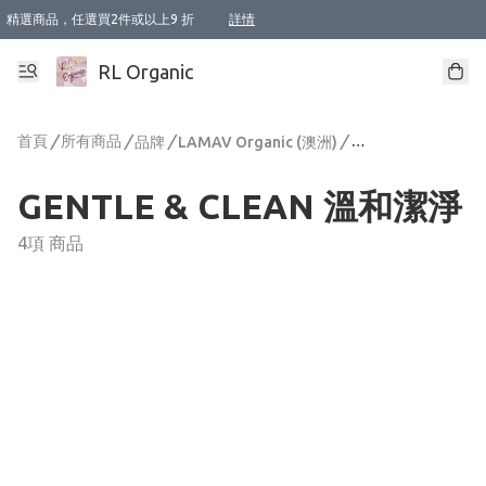
精選商品，任選買2件或以上9 折
詳情
XI周年優惠【新品自由選2件88折/3件85折】
XI周年優惠【Chakra 脈輪平衡自由選2件9折/3件85折/5件8折】
Florame 肌底自由選 2支9折 3支85折
XI周年優惠【蟲蟲退散 · 防衛結界﹞系列2件9折】
Sunki 任選2件95折
BIOFFICINA TOSCANA 任選2支9折 3支85折
Lamav 任選1件9折 2件85折
Mukti Organics 指定產品任選1件9折, 2件88折 3件85折
Intelligent Nutrients Skincare 任選2件9折
deodorant 任選2件88折
化妝品 任選2件95折
XI周年優惠【身心靈單品 任選2件9折/3件85折/5件8折】
XI周年優惠 【精油/香水 任選2件9折/3件85折/5件8折】
XI周年優惠【「關節到肌膚」全效養護 BODY OIL 組2件88折/3件85折】
XI周年優惠【夏日有機物理防曬套裝2件88折】
XI周年優惠【夏日潔面隨意選2件88折/3件85折】
XI周年優惠【逆齡奇蹟抗氧 11 自由選2件88折/3件85折/4件或以上8折】
新會員首次購物即享全單 95 折優惠！
成為VIP / VVIP 可享有生日月現金扣減獎賞優惠 !! 記得去賬户資料填上生日日期啦 !
選用順豐速運，滿$500 免運費
本地速遞 京東 送住宅/ 工商地址 $400 免運費
澳門訂單選用順豐速運，滿$800 免運費
詳情
詳情
詳情
詳情
詳情
詳情
詳情
詳情
詳情
詳情
詳情
詳情
詳情
詳情
詳情
詳情
詳情
RL Organic
首頁
/
所有商品
/
/
/
品牌
LAMAV Organic (澳洲)
GENTLE & CLEA
GENTLE & CLEAN 溫和潔淨
4項 商品