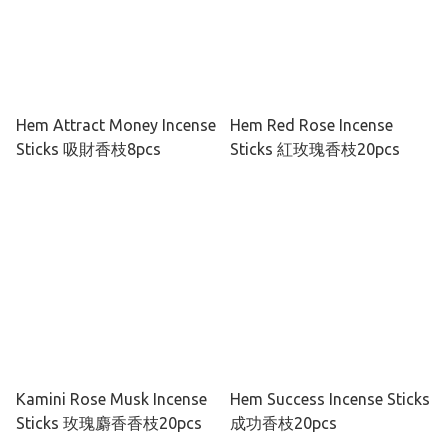
Hem Attract Money Incense
Hem Red Rose Incense
Sticks 吸財香枝8pcs
Sticks 紅玫瑰香枝20pcs
Kamini Rose Musk Incense
Hem Success Incense Sticks
Sticks 玫瑰麝香香枝20pcs
成功香枝20pcs