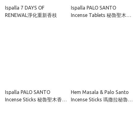
Ispalla 7 DAYS OF
Ispalla PALO SANTO
RENEWAL淨化重新香枝
Incense Tablets 秘魯聖木香
條8pcs
Ispalla PALO SANTO
Hem Masala & Palo Santo
Incense Sticks 秘魯聖木香枝
Incense Sticks 瑪撒拉秘魯聖
10pcs
木香枝15g