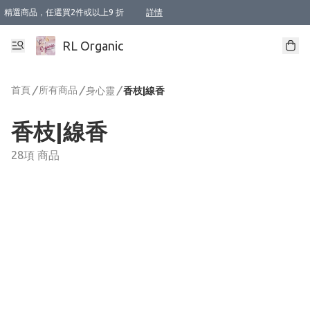
精選商品，任選買2件或以上9 折
詳情
XI周年優惠【新品自由選2件88折/3件85折】
XI周年優惠【Chakra 脈輪平衡自由選2件9折/3件85折/5件8折】
Florame 肌底自由選 2支9折 3支85折
XI周年優惠【蟲蟲退散 · 防衛結界﹞系列2件9折】
Sunki 任選2件95折
BIOFFICINA TOSCANA 任選2支9折 3支85折
Lamav 任選1件9折 2件85折
Mukti Organics 指定產品任選1件9折, 2件88折 3件85折
Intelligent Nutrients Skincare 任選2件9折
deodorant 任選2件88折
化妝品 任選2件95折
XI周年優惠【身心靈單品 任選2件9折/3件85折/5件8折】
XI周年優惠 【精油/香水 任選2件9折/3件85折/5件8折】
XI周年優惠【「關節到肌膚」全效養護 BODY OIL 組2件88折/3件85折】
XI周年優惠【夏日有機物理防曬套裝2件88折】
XI周年優惠【夏日潔面隨意選2件88折/3件85折】
XI周年優惠【逆齡奇蹟抗氧 11 自由選2件88折/3件85折/4件或以上8折】
新會員首次購物即享全單 95 折優惠！
成為VIP / VVIP 可享有生日月現金扣減獎賞優惠 !! 記得去賬户資料填上生日日期啦 !
選用順豐速運，滿$500 免運費
本地速遞 京東 送住宅/ 工商地址 $400 免運費
澳門訂單選用順豐速運，滿$800 免運費
詳情
詳情
詳情
詳情
詳情
詳情
詳情
詳情
詳情
詳情
詳情
詳情
詳情
詳情
詳情
詳情
詳情
RL Organic
首頁
/
所有商品
/
/
身心靈
香枝|線香
香枝|線香
28項 商品