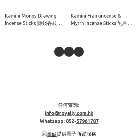
Kamini Money Drawing
Kamini Frankincense &
Incense Sticks 賺錢香枝
Myrrh Incense Sticks 乳香沒
20pcs
藥香枝20pcs
任何查詢:
info@royally.com.hk
Whatsapp: 852-
57961787
提供電子商貿服務