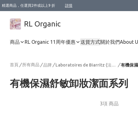
精選商品，任選買2件或以上9 折
詳情
XI周年優惠【新品自由選2件88折/3件85折】
XI周年優惠【Chakra 脈輪平衡自由選2件9折/3件85折/5件8折】
Florame 肌底自由選 2支9折 3支85折
XI周年優惠【蟲蟲退散 · 防衛結界﹞系列2件9折】
Sunki 任選2件95折
BIOFFICINA TOSCANA 任選2支9折 3支85折
Lamav 任選1件9折 2件85折
Mukti Organics 指定產品任選1件9折, 2件88折 3件85折
Intelligent Nutrients Skincare 任選2件9折
deodorant 任選2件88折
化妝品 任選2件95折
XI周年優惠【身心靈單品 任選2件9折/3件85折/5件8折】
XI周年優惠 【精油/香水 任選2件9折/3件85折/5件8折】
XI周年優惠【「關節到肌膚」全效養護 BODY OIL 組2件88折/3件85折】
XI周年優惠【夏日有機物理防曬套裝2件88折】
XI周年優惠【夏日潔面隨意選2件88折/3件85折】
XI周年優惠【逆齡奇蹟抗氧 11 自由選2件88折/3件85折/4件或以上8折】
新會員首次購物即享全單 95 折優惠！
成為VIP / VVIP 可享有生日月現金扣減獎賞優惠 !! 記得去賬户資料填上生日日期啦 !
選用順豐速運，滿$500 免運費
本地速遞 京東 送住宅/ 工商地址 $400 免運費
澳門訂單選用順豐速運，滿$800 免運費
詳情
詳情
詳情
詳情
詳情
詳情
詳情
詳情
詳情
詳情
詳情
詳情
詳情
詳情
詳情
詳情
詳情
RL Organic
商品
RL Organic 11周年優惠
送貨方式
關於我們
About 
首頁
/
所有商品
/
/
/
品牌
Laboratoires de Biarritz (法國)
有機保濕
有機保濕舒敏卸妝潔面系列
3項 商品