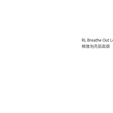
RL Breathe Ou
檳微泡亮肌面膜 
層補濕）50ML