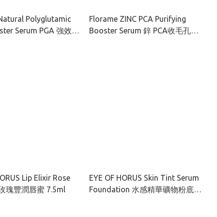
Natural Polyglutamic
Florame ZINC PCA Purifying
oster Serum PGA 強效鎖
Booster Serum 鋅 PCA收毛孔肌
液 30ml
底精華液 30ml
ORUS Lip Elixir Rose
EYE OF HORUS Skin Tint Serum
瑰豐潤唇蜜 7.5ml
Foundation 水感精華礦物粉底液
SPF15 30ml