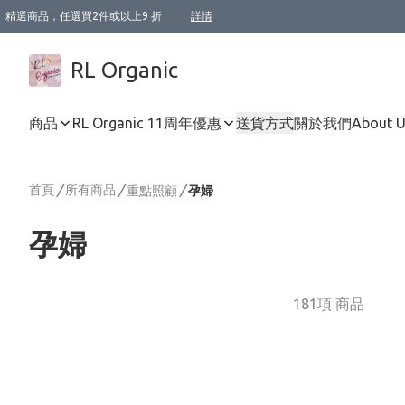
精選商品，任選買2件或以上9 折
詳情
XI周年優惠【新品自由選2件88折/3件85折】
XI周年優惠【Chakra 脈輪平衡自由選2件9折/3件85折/5件8折】
Florame 肌底自由選 2支9折 3支85折
XI周年優惠【蟲蟲退散 · 防衛結界﹞系列2件9折】
Sunki 任選2件95折
BIOFFICINA TOSCANA 任選2支9折 3支85折
Lamav 任選1件9折 2件85折
Mukti Organics 指定產品任選1件9折, 2件88折 3件85折
Intelligent Nutrients Skincare 任選2件9折
deodorant 任選2件88折
化妝品 任選2件95折
XI周年優惠【身心靈單品 任選2件9折/3件85折/5件8折】
XI周年優惠 【精油/香水 任選2件9折/3件85折/5件8折】
XI周年優惠【「關節到肌膚」全效養護 BODY OIL 組2件88折/3件85折】
XI周年優惠【夏日有機物理防曬套裝2件88折】
XI周年優惠【夏日潔面隨意選2件88折/3件85折】
XI周年優惠【逆齡奇蹟抗氧 11 自由選2件88折/3件85折/4件或以上8折】
新會員首次購物即享全單 95 折優惠！
成為VIP / VVIP 可享有生日月現金扣減獎賞優惠 !! 記得去賬户資料填上生日日期啦 !
選用順豐速運，滿$500 免運費
本地速遞 京東 送住宅/ 工商地址 $400 免運費
澳門訂單選用順豐速運，滿$800 免運費
詳情
詳情
詳情
詳情
詳情
詳情
詳情
詳情
詳情
詳情
詳情
詳情
詳情
詳情
詳情
詳情
詳情
RL Organic
商品
RL Organic 11周年優惠
送貨方式
關於我們
About 
首頁
/
所有商品
/
/
重點照顧
孕婦
孕婦
181項 商品