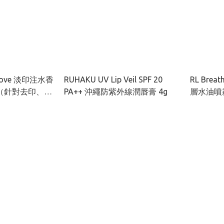
t Love 淡印注水香
RUHAKU UV Lip Veil SPF 20
RL Brea
（針對去印、深
PA++ 沖繩防紫外線潤唇膏 4g
層水油噴霧