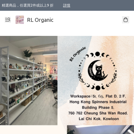
精選商品，任選買2件或以上9 折
詳情
XI周年優惠【新品自由選2件88折/3件85折】
XI周年優惠【Chakra 脈輪平衡自由選2件9折/3件85折/5件8折】
Florame 肌底自由選 2支9折 3支85折
XI周年優惠【蟲蟲退散 · 防衛結界﹞系列2件9折】
Sunki 任選2件95折
BIOFFICINA TOSCANA 任選2支9折 3支85折
Lamav 任選1件9折 2件85折
Mukti Organics 指定產品任選1件9折, 2件88折 3件85折
Intelligent Nutrients Skincare 任選2件9折
deodorant 任選2件88折
化妝品 任選2件95折
XI周年優惠【身心靈單品 任選2件9折/3件85折/5件8折】
XI周年優惠 【精油/香水 任選2件9折/3件85折/5件8折】
XI周年優惠【「關節到肌膚」全效養護 BODY OIL 組2件88折/3件85折】
XI周年優惠【夏日有機物理防曬套裝2件88折】
XI周年優惠【夏日潔面隨意選2件88折/3件85折】
XI周年優惠【逆齡奇蹟抗氧 11 自由選2件88折/3件85折/4件或以上8折】
新會員首次購物即享全單 95 折優惠！
成為VIP / VVIP 可享有生日月現金扣減獎賞優惠 !! 記得去賬户資料填上生日日期啦 !
選用順豐速運，滿$500 免運費
本地速遞 京東 送住宅/ 工商地址 $400 免運費
澳門訂單選用順豐速運，滿$800 免運費
詳情
詳情
詳情
詳情
詳情
詳情
詳情
詳情
詳情
詳情
詳情
詳情
詳情
詳情
詳情
詳情
詳情
RL Organic