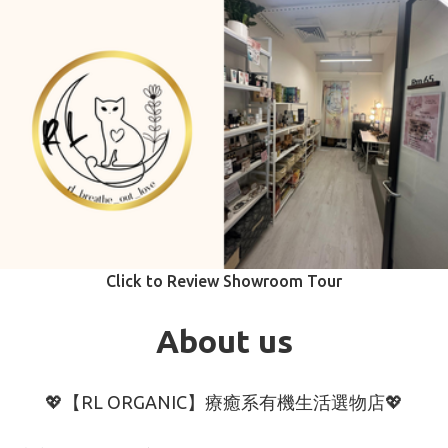
Click to Review Showroom Tour
About us
💖【RL ORGANIC】療癒系有機生活選物店💖
