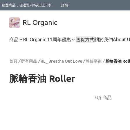
精選商品，任選買2件或以上9 折
詳情
XI周年優惠【新品自由選2件88折/3件85折】
XI周年優惠【Chakra 脈輪平衡自由選2件9折/3件85折/5件8折】
Florame 肌底自由選 2支9折 3支85折
XI周年優惠【蟲蟲退散 · 防衛結界﹞系列2件9折】
Sunki 任選2件95折
BIOFFICINA TOSCANA 任選2支9折 3支85折
Lamav 任選1件9折 2件85折
Mukti Organics 指定產品任選1件9折, 2件88折 3件85折
Intelligent Nutrients Skincare 任選2件9折
deodorant 任選2件88折
化妝品 任選2件95折
XI周年優惠【身心靈單品 任選2件9折/3件85折/5件8折】
XI周年優惠 【精油/香水 任選2件9折/3件85折/5件8折】
XI周年優惠【「關節到肌膚」全效養護 BODY OIL 組2件88折/3件85折】
XI周年優惠【夏日有機物理防曬套裝2件88折】
XI周年優惠【夏日潔面隨意選2件88折/3件85折】
XI周年優惠【逆齡奇蹟抗氧 11 自由選2件88折/3件85折/4件或以上8折】
新會員首次購物即享全單 95 折優惠！
成為VIP / VVIP 可享有生日月現金扣減獎賞優惠 !! 記得去賬户資料填上生日日期啦 !
選用順豐速運，滿$500 免運費
本地速遞 京東 送住宅/ 工商地址 $400 免運費
澳門訂單選用順豐速運，滿$800 免運費
詳情
詳情
詳情
詳情
詳情
詳情
詳情
詳情
詳情
詳情
詳情
詳情
詳情
詳情
詳情
詳情
詳情
RL Organic
商品
RL Organic 11周年優惠
送貨方式
關於我們
About 
首頁
/
所有商品
/
/
/
RL_ Breathe Out Love
脈輪平衡
脈輪香油 Roll
脈輪香油 Roller
7項 商品