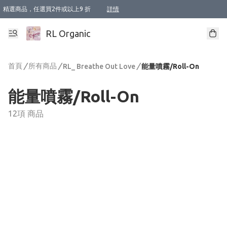
精選商品，任選買2件或以上9 折
詳情
XI周年優惠【新品自由選2件88折/3件85折】
XI周年優惠【Chakra 脈輪平衡自由選2件9折/3件85折/5件8折】
Florame 肌底自由選 2支9折 3支85折
XI周年優惠【蟲蟲退散 · 防衛結界﹞系列2件9折】
Sunki 任選2件95折
BIOFFICINA TOSCANA 任選2支9折 3支85折
Lamav 任選1件9折 2件85折
Mukti Organics 指定產品任選1件9折, 2件88折 3件85折
Intelligent Nutrients Skincare 任選2件9折
deodorant 任選2件88折
化妝品 任選2件95折
XI周年優惠【身心靈單品 任選2件9折/3件85折/5件8折】
XI周年優惠 【精油/香水 任選2件9折/3件85折/5件8折】
XI周年優惠【「關節到肌膚」全效養護 BODY OIL 組2件88折/3件85折】
XI周年優惠【夏日有機物理防曬套裝2件88折】
XI周年優惠【夏日潔面隨意選2件88折/3件85折】
XI周年優惠【逆齡奇蹟抗氧 11 自由選2件88折/3件85折/4件或以上8折】
新會員首次購物即享全單 95 折優惠！
成為VIP / VVIP 可享有生日月現金扣減獎賞優惠 !! 記得去賬户資料填上生日日期啦 !
選用順豐速運，滿$500 免運費
本地速遞 京東 送住宅/ 工商地址 $400 免運費
澳門訂單選用順豐速運，滿$800 免運費
詳情
詳情
詳情
詳情
詳情
詳情
詳情
詳情
詳情
詳情
詳情
詳情
詳情
詳情
詳情
詳情
詳情
RL Organic
首頁
/
所有商品
/
/
RL_ Breathe Out Love
能量噴霧/Roll-On
能量噴霧/Roll-On
12項 商品