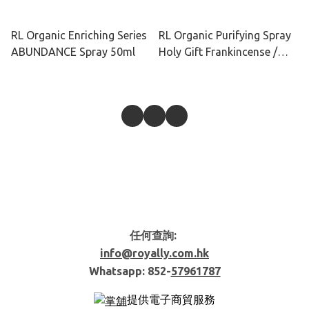
RL Organic Enriching Series
RL Organic Purifying Spray
ABUNDANCE Spray 50ml
Holy Gift Frankincense /
Myrrh 50/100ml
任何查詢:
info@royally.com.hk
Whatsapp: 852-
57961787
提供電子商貿服務