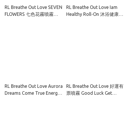
RL Breathe Out Love SEVEN
RL Breathe Out Love Iam
FLOWERS 七色花霧噴霧
Healthy Roll-On 沐浴健康碌
50ml
碌 5ML
RL Breathe Out Love Aurora
RL Breathe Out Love 好運有
Dreams Come True Energy
票噴霧 Good Luck Get
Mist 心想事成能量噴霧
Ticket Spray 10ml / 100ml
40ML