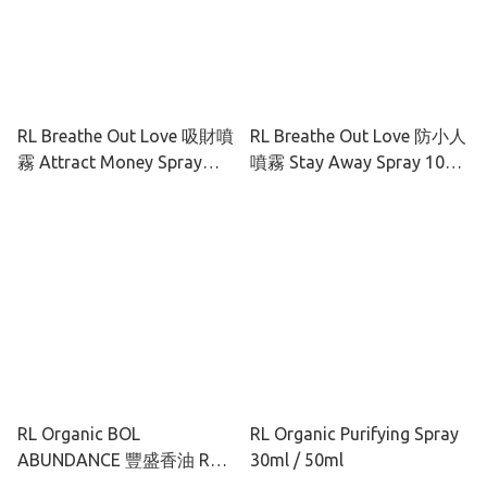
RL Breathe Out Love 吸財噴
RL Breathe Out Love 防小人
霧 Attract Money Spray
噴霧 Stay Away Spray 10ml
10ml / 100ml
/ 100ml
RL Organic BOL
RL Organic Purifying Spray
ABUNDANCE 豐盛香油 Roll-
30ml / 50ml
on 5ml