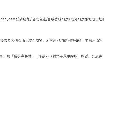
maldehyde甲醛防腐劑/ 合成色素/合成香味/ 動物成分/ 動物測試的成分

干擾素及其他石油化學合成物。所有產品均使用礦物粉，並採用微粉
理念是結合「高效能」與「成分完整性」，產品不含對羥基苯甲酸酯、麩質、合成香