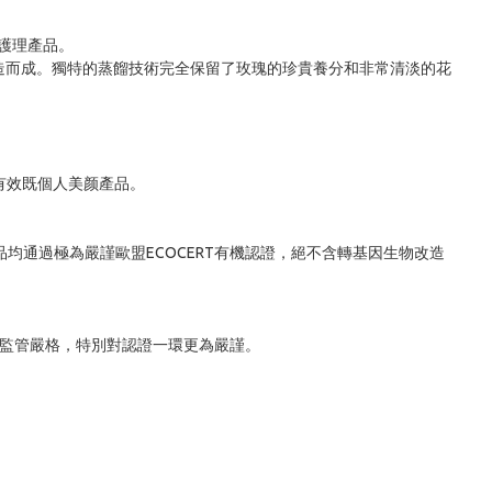
護理產品。

泉水製造而成。獨特的蒸餾技術完全保留了玫瑰的珍貴養分和非常清淡的花
有效既個人美颜產品。 

均通過極為嚴謹歐盟ECOCERT有機認證，絕不含轉基因生物改造
政府監管嚴格，特別對認證一環更為嚴謹。
