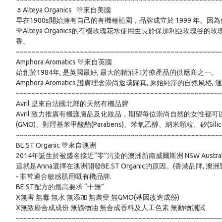
🌷Alteya Organics   💛來自美國 

早在1900s開始擁有自己的有機種植園，品牌成立於 1999 年
🌹Alteya Organics的有機玫瑰花水使用生長於保加利
香。

~~~~~~~~~~~~~~~~~~~~~~~~~~~~~~~~~~~~~~~~~~~~~~~~~~~~
Amphora Aromatics 💛來自英國 

始創於1984年, 是英國最好, 最大的精油和芳療產品的供應商之一。 

Amphora Aromatics 護膚理念崇尚返璞歸真, 原始純淨的自
~~~~~~~~~~~~~~~~~~~~~~~~~~~~~~~~~~~~~~~~~~~~~~~~~~~~
Avril 是來自法國北部的天然有機品牌

Avril 致力推廣有機護膚品及化妝品，期望每位崇尚自然的女性
(GMO)、對羥基苯甲酸酯(Parabens)、苯氧乙醇、納米顆粒、矽(S
~~~~~~~~~~~~~~~~~~~~~~~~~~~~~~~~~~~~~~~~~~~~~~~~~~~~
BE.ST Organic 💛來自澳洲

2014年誕生於被盛名接近“零”污染的澳洲新南威爾斯洲 NSW Au
這就是Anna選擇在澳洲開發BE.ST Organic的原因。(香港品牌, 澳洲製
- 非常適合敏感肌用嘅有機品牌. 

BE.ST配方的最高要求 “十無”

X無害 無毒 無水 無添加 無農藥 無GMO(基因改造成份)

X無致癌合成成份 無礦物油 無合成香料及人工色素 無動物測試

~~~~~~~~~~~~~~~~~~~~~~~~~~~~~~~~~~~~~~~~~~~~~~~~~~~~