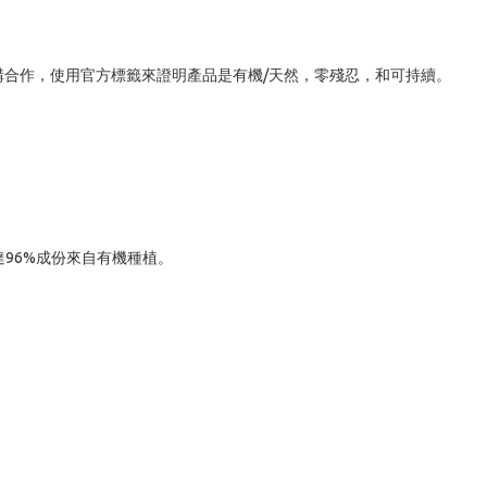
構合作，使⽤官⽅標籤來證明產品是有機/天然，零殘忍，和可持續。

份、高達96%成份來自有機種植。
