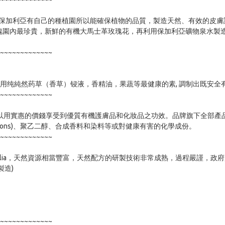
。因為保加利亞有自己的種植園所以能確保植物的品質，製造天然、有效的皮膚
亞玫瑰谷的玫瑰園內最珍貴，新鮮的有機大馬士革玫瑰花，再利用保加利亞礦物
~~~~~~~~~~~~~

然風格, 運用纯純然药草（香草）锓液，香精油，果蔬等最健康的素, 調制出既安全
~~~~~~~~~~~~~

都可以用實惠的價錢享受到優質有機護膚品和化妝品之功效。品牌旗下全部產品
ilicons)、聚乙二醇、合成香料和染料等或對健康有害的化學成份。

~~~~~~~~~~~~~

stralia，天然資源相當豐富，天然配方的研製技術非常成熟，過程嚴謹，
造) 

~~~~~~~~~~~~~
