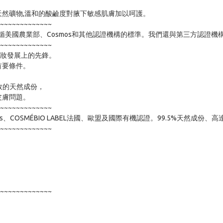
然礦物,溫和的酸鹼度對腋下敏感肌膚加以呵護。

~~~~~~~~~~~~~

遵循美國農業部、Cosmos和其他認證機構的標準。我們還與第三⽅認證機
~~~~~~~~~~~~~

是護膚彩妝發展上的先鋒。

要條件。

效的天然成份，

膚問題。

~~~~~~~~~~~~~

ert、Cosmos、COSMÉBIO LABEL法國、歐盟及國際有機認證。99.5%天然成
~~~~~~~~~~~~~

~~~~~~~~~~~~~
