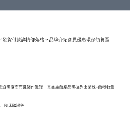
Us
發貨付款詳情
部落格
品牌介紹
會員優惠
環保領養區
me🇬🇧，產品透明度高而且製作嚴謹，其益生菌產品明確列出菌株+菌種數量

、臨床驗證等

~~~~~~~~~~~~~
