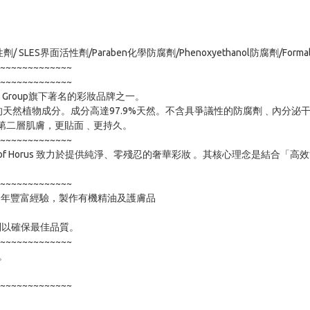
LES界面活性劑/Paraben化學防腐劑/Phenoxyethanol防腐劑/For
~~~~~~~~~~~~~

~~~~~~~~~~~~~

COS Group旗下著名的彩妝品牌之一。

天然植物成分。成分高達97.9%天然。不含具爭議性的防腐劑﹑內分泌
猶如第二層肌膚，更貼面﹑更持久。

~~~~~~~~~~~~~

於澳洲拜倫灣。Eye of Horus 致力於提供純淨、零殘忍的奢華彩妝 。其核心
~~~~~~~~~~~~~

超過29年豐富經驗，製作有機精油及護膚品 

制以確保最佳品質。

~~~~~~~~~~~~~

。

~~~~~~~~~~~~~
