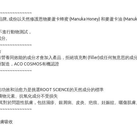
~~~~~~~~~~~~~

膚品牌, 成份以天然修護恩物麥蘆卡蜂蜜 (Manuka Honey) 和麥蘆卡油 (
進行動物測試，

分。

~~~~~~~~~~~~~



養同效能的成分才會加入產品，拒絕填充劑 (filler)或任何無意思
造，ACO COSMOS有機認證

~~~~~~~~~~~~~

礦物元素、抗氧化成分不受損失

尤其對於問題性肌膚，包括濕疹、銀屑病、皮炎、疤痕、妊娠紋、曬傷肌膚
~~~~~~~~~~~~~

膚吸收
