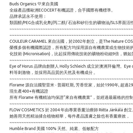
Buds Organics 💛來自美國

全線產品獲歐洲ECOCERT有機認證，合乎國際有機標準。

品牌承諾永不使用：

類固醇/PEG合成乳化劑/丙二醇/ 石油和矽衍生的礦物油/SLS界面活性劑/ S
~~~~~~~~~~~~~~~~~~~~~~~~~~~~~~~~~~~~~~~~~~~~~~~~~~~~
~~~~~~~~~~~~~~~~~~~~~~~~~~~~~~~~~~~~~~~~~~~~~~~~~~~~
COULEUR CARAMEL 來自法國，於2002年創立，是The Nature 
榮獲多個有機國際認證，所有配方均採用源自有機農業或生物技術的
化技術 (Micronisation)，比起採用傳統技術的礦物粉幼細9倍，
~~~~~~~~~~~~~~~~~~~~~~~~~~~~~~~~~~~~~~~~~~~~~~~~~~~~
Eye of Horus 品牌由創辦人 Holly Schleich 成立
料等刺激物，並採用高品質的天然及有機成分 。

~~~~~~~~~~~~~~~~~~~~~~~~~~~~~~~~~~~~~~~~~~~~~~~~~~~~
Florame 源自法國聖雷米 ‧ 普羅旺斯, 芳香世家，始於1990年, 
現生產400+有機認證 

所有 Florame 有機精油均保證“來自有機農業”，並經過最嚴格的控
~~~~~~~~~~~~~~~~~~~~~~~~~~~~~~~~~~~~~~~~~~~~~~~~~~~~
FLOW COSMETICS 於 2004 年由專業香薰治療師 Riitta Jänkälä 創立
她善用天然精油揉合植物精華，每件產品護膚之餘也有香薰療效，

~~~~~~~~~~~~~~~~~~~~~~~~~~~~~~~~~~~~~~~~~~~~~~~~~~~~
Humble Brand 美國 100% 天然、純素、低敏配方
