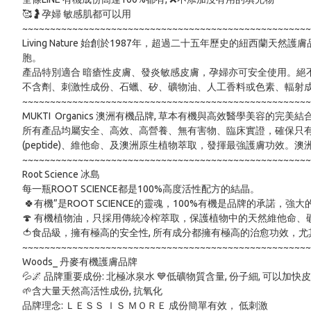
🥰🤰孕婦 敏感肌都可以用

~~~~~~~~~~~~~~~~~~~~~~~~~~~~~~~~~~~~~~~~~~~~~~~~~~~~
Living Nature 始創於1987年，超過二十五年歷史的紐西蘭天然護
胞。

產品特別適合 暗瘡性皮膚、發炎敏感皮膚，孕婦亦可安全使用。絕不
不含劑、刺激性成份、石蠟、矽、礦物油、人工香料或色素、輻射成
~~~~~~~~~~~~~~~~~~~~~~~~~~~~~~~~~~~~~~~~~~~~~~~~~~~~
MUKTI  Organics 澳洲有機品牌, 草本有機與高效醫學美容的完美結合
所有產品均屬安全、高效、高營養、無有害物、臨床實證，確保只有營
(peptide)、維他命、及澳洲原生植物萃取，發揮最強護膚功效。澳洲製
~~~~~~~~~~~~~~~~~~~~~~~~~~~~~~~~~~~~~~~~~~~~~~~~~~~~
Root Science 冰島

每一瓶ROOT SCIENCE都是100%高度活性配方的結晶。

 🍀有機”是ROOT SCIENCE的靈魂，100%有機是品牌的承諾，強大的功效和治愈力是挑選ROOT SCIENCE的天然成分的標準

🍄 有機植物油，只採用傳統冷榨萃取，保護植物中的天然維他命、
🍅食品級，擁有極高的安全性, 所有成分都擁有極高的治愈功效，
~~~~~~~~~~~~~~~~~~~~~~~~~~~~~~~~~~~~~~~~~~~~~~~~~~~~
Woods_ 丹麥有機護膚品牌 

💦🌌 品牌重要成份: 北極冰泉水 💙低礦物質含量, 份子細, 可以加快皮
🌱含大量天然高活性成份, 抗氧化

品牌理念: ＬＥＳＳ ＩＳ ＭＯＲＥ 成份簡單有效， 低刺激 
