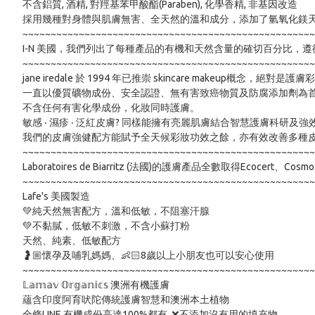
不含鋁質, 酒精, 對羥基苯甲酸酯(Paraben), 化學香精, 非基因改造

採用幾種對身體與肌膚無害、全天然的溫和成分，添加了氫氧化鎂天
~~~~~~~~~~~~~~~~~~~~~~~~~~~~~~~~~~~~~~~~~~~~~~~~~~~~
I-N 美國，我們列出了每種產品的有機和天然含量的確切百分⽐，
~~~~~~~~~~~~~~~~~~~~~~~~~~~~~~~~~~~~~~~~~~~~~~~~~~~~
jane iredale 於 1994 年已推崇 skincare makeup概念，絕對
一直以優質礦物成份、安全認證、無有害致癌物質及防腐添加劑為首
不含任何有害化學成份，化妝同時護膚。

敏感 ‧ 濕疹 ‧ 泛紅皮膚? 同樣能擁有亮麗肌膚結合智慧護膚科研及強
我們的皮膚強健配方能賦予全天候彩妝功效之餘，亦有效改善多種皮
~~~~~~~~~~~~~~~~~~~~~~~~~~~~~~~~~~~~~~~~~~~~~~~~~~~~
Laboratoires de Biarritz (法國)的護膚產品全數取得Ecoc
~~~~~~~~~~~~~~~~~~~~~~~~~~~~~~~~~~~~~~~~~~~~~~~~~~~~
Lafe's 美國製造

💚純天然無害配方，溫和低敏，不阻塞汗腺

💚不黏膩，低敏不刺激，不含小蘇打粉

天然、純素、低敏配方

🤰🏼懷孕及哺乳媽媽、👶🏻8歲以上小朋友也可以安心使用

~~~~~~~~~~~~~~~~~~~~~~~~~~~~~~~~~~~~~~~~~~~~~~~~~~~~
𝕃𝕒𝕞𝕒𝕧 𝕆𝕣𝕘𝕒𝕟𝕚𝕔𝕤 澳洲有機護膚

蘊含印度阿育吠陀傳統護膚智慧和澳洲本土植物

全條LINE 有機成份高達100%都有, ❌不添加沒有用的填充物
