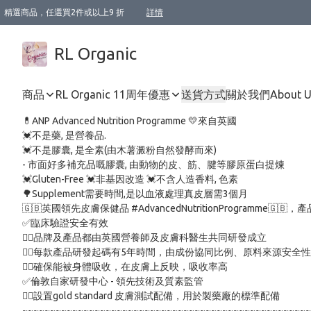
精選商品，任選買2件或以上9 折
詳情
XI周年優惠【新品自由選2件88折/3件85折】
XI周年優惠【Chakra 脈輪平衡自由選2件9折/3件85折/5件8折】
Florame 肌底自由選 2支9折 3支85折
XI周年優惠【蟲蟲退散 · 防衛結界﹞系列2件9折】
Sunki 任選2件95折
BIOFFICINA TOSCANA 任選2支9折 3支85折
Lamav 任選1件9折 2件85折
Mukti Organics 指定產品任選1件9折, 2件88折 3件85折
Intelligent Nutrients Skincare 任選2件9折
deodorant 任選2件88折
化妝品 任選2件95折
XI周年優惠【身心靈單品 任選2件9折/3件85折/5件8折】
XI周年優惠 【精油/香水 任選2件9折/3件85折/5件8折】
XI周年優惠【「關節到肌膚」全效養護 BODY OIL 組2件88折/3件85折】
XI周年優惠【夏日有機物理防曬套裝2件88折】
XI周年優惠【夏日潔面隨意選2件88折/3件85折】
XI周年優惠【逆齡奇蹟抗氧 11 自由選2件88折/3件85折/4件或以上8折】
新會員首次購物即享全單 95 折優惠！
成為VIP / VVIP 可享有生日月現金扣減獎賞優惠 !! 記得去賬户資料填上生日日期啦 !
選用順豐速運，滿$500 免運費
本地速遞 京東 送住宅/ 工商地址 $400 免運費
澳門訂單選用順豐速運，滿$800 免運費
詳情
詳情
詳情
詳情
詳情
詳情
詳情
詳情
詳情
詳情
詳情
詳情
詳情
詳情
詳情
詳情
詳情
RL Organic
商品
RL Organic 11周年優惠
送貨方式
關於我們
About 
💊ANP Advanced Nutrition Programme 💛來自英國 

💓不是藥, 是營養品.

💓不是膠囊, 是全素(由木薯澱粉自然發酵而來)

- 市面好多補充品嘅膠囊, 由動物的皮、筋、腱等膠原蛋白提煉

💓Gluten-Free 💓非基因改造 💓不含人造香料, 色素

🌳Supplement需要時間,是以血液處理真皮層需3個月

🇬🇧英國領先皮膚保健品 #AdvancedNutritionProgram
✅臨床驗證安全有效

👉🏻品牌及產品都由英國營養師及皮膚科醫生共同研發成立

👉🏻每款產品研發起碼有5年時間，由成份協同比例、原料來源安全性
👉🏻確保能被身體吸收，在皮膚上反映，吸收率高

✅倫敦自家研發中心 - 領先技術及質素監管

👉🏻設置gold standard 皮膚測試配備，用於製藥廠的標準配備

~~~~~~~~~~~~~~~~~~~~~~~~~~~~~~~~~~~~~~~~~~~~~~~~~~~~