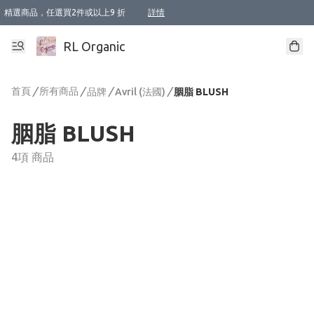
精選商品，任選買2件或以上9 折
詳情
XI周年優惠【新品自由選2件88折/3件85折】
XI周年優惠【Chakra 脈輪平衡自由選2件9折/3件85折/5件8折】
Florame 肌底自由選 2支9折 3支85折
XI周年優惠【蟲蟲退散 · 防衛結界﹞系列2件9折】
Sunki 任選2件95折
BIOFFICINA TOSCANA 任選2支9折 3支85折
Lamav 任選1件9折 2件85折
Mukti Organics 指定產品任選1件9折, 2件88折 3件85折
Intelligent Nutrients Skincare 任選2件9折
deodorant 任選2件88折
化妝品 任選2件95折
XI周年優惠【身心靈單品 任選2件9折/3件85折/5件8折】
XI周年優惠 【精油/香水 任選2件9折/3件85折/5件8折】
XI周年優惠【「關節到肌膚」全效養護 BODY OIL 組2件88折/3件85折】
XI周年優惠【夏日有機物理防曬套裝2件88折】
XI周年優惠【夏日潔面隨意選2件88折/3件85折】
XI周年優惠【逆齡奇蹟抗氧 11 自由選2件88折/3件85折/4件或以上8折】
新會員首次購物即享全單 95 折優惠！
成為VIP / VVIP 可享有生日月現金扣減獎賞優惠 !! 記得去賬户資料填上生日日期啦 !
選用順豐速運，滿$500 免運費
本地速遞 京東 送住宅/ 工商地址 $400 免運費
澳門訂單選用順豐速運，滿$800 免運費
詳情
詳情
詳情
詳情
詳情
詳情
詳情
詳情
詳情
詳情
詳情
詳情
詳情
詳情
詳情
詳情
詳情
RL Organic
首頁
/
所有商品
/
/
/
品牌
Avril (法國)
胭脂 BLUSH
胭脂 BLUSH
4項 商品