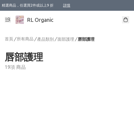
精選商品，任選買2件或以上9 折
詳情
XI周年優惠【新品自由選2件88折/3件85折】
XI周年優惠【Chakra 脈輪平衡自由選2件9折/3件85折/5件8折】
Florame 肌底自由選 2支9折 3支85折
XI周年優惠【蟲蟲退散 · 防衛結界﹞系列2件9折】
Sunki 任選2件95折
BIOFFICINA TOSCANA 任選2支9折 3支85折
Lamav 任選1件9折 2件85折
Mukti Organics 指定產品任選1件9折, 2件88折 3件85折
Intelligent Nutrients Skincare 任選2件9折
deodorant 任選2件88折
化妝品 任選2件95折
XI周年優惠【身心靈單品 任選2件9折/3件85折/5件8折】
XI周年優惠 【精油/香水 任選2件9折/3件85折/5件8折】
XI周年優惠【「關節到肌膚」全效養護 BODY OIL 組2件88折/3件85折】
XI周年優惠【夏日有機物理防曬套裝2件88折】
XI周年優惠【夏日潔面隨意選2件88折/3件85折】
XI周年優惠【逆齡奇蹟抗氧 11 自由選2件88折/3件85折/4件或以上8折】
新會員首次購物即享全單 95 折優惠！
成為VIP / VVIP 可享有生日月現金扣減獎賞優惠 !! 記得去賬户資料填上生日日期啦 !
選用順豐速運，滿$500 免運費
本地速遞 京東 送住宅/ 工商地址 $400 免運費
澳門訂單選用順豐速運，滿$800 免運費
詳情
詳情
詳情
詳情
詳情
詳情
詳情
詳情
詳情
詳情
詳情
詳情
詳情
詳情
詳情
詳情
詳情
RL Organic
首頁
/
所有商品
/
/
/
產品類別
面部護理
唇部護理
唇部護理
19項 商品