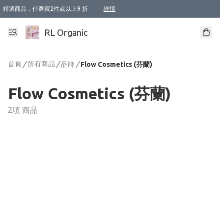
精選商品，任選買2件或以上9 折
詳情
XI周年優惠【新品自由選2件88折/3件85折】
XI周年優惠【Chakra 脈輪平衡自由選2件9折/3件85折/5件8折】
Florame 肌底自由選 2支9折 3支85折
XI周年優惠【蟲蟲退散 · 防衛結界﹞系列2件9折】
Sunki 任選2件95折
BIOFFICINA TOSCANA 任選2支9折 3支85折
Lamav 任選1件9折 2件85折
Mukti Organics 指定產品任選1件9折, 2件88折 3件85折
Intelligent Nutrients Skincare 任選2件9折
deodorant 任選2件88折
化妝品 任選2件95折
XI周年優惠【身心靈單品 任選2件9折/3件85折/5件8折】
XI周年優惠 【精油/香水 任選2件9折/3件85折/5件8折】
XI周年優惠【「關節到肌膚」全效養護 BODY OIL 組2件88折/3件85折】
XI周年優惠【夏日有機物理防曬套裝2件88折】
XI周年優惠【夏日潔面隨意選2件88折/3件85折】
XI周年優惠【逆齡奇蹟抗氧 11 自由選2件88折/3件85折/4件或以上8折】
新會員首次購物即享全單 95 折優惠！
成為VIP / VVIP 可享有生日月現金扣減獎賞優惠 !! 記得去賬户資料填上生日日期啦 !
選用順豐速運，滿$500 免運費
本地速遞 京東 送住宅/ 工商地址 $400 免運費
澳門訂單選用順豐速運，滿$800 免運費
詳情
詳情
詳情
詳情
詳情
詳情
詳情
詳情
詳情
詳情
詳情
詳情
詳情
詳情
詳情
詳情
詳情
RL Organic
首頁
/
所有商品
/
/
品牌
Flow Cosmetics (芬蘭)
Flow Cosmetics (芬蘭)
2項 商品