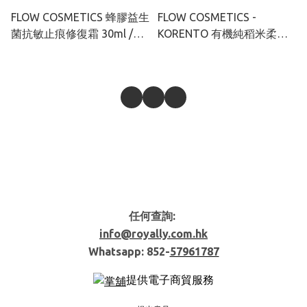
FLOW COSMETICS 蜂膠益生
FLOW COSMETICS -
菌抗敏止痕修復霜 30ml /
KORENTO 有機純稻米柔滑
120ml (非類固醇 濕疹過敏救
控油蜜粉 10G
星！)
任何查詢:
info@royally.com.hk
Whatsapp: 852-
57961787
提供電子商貿服務