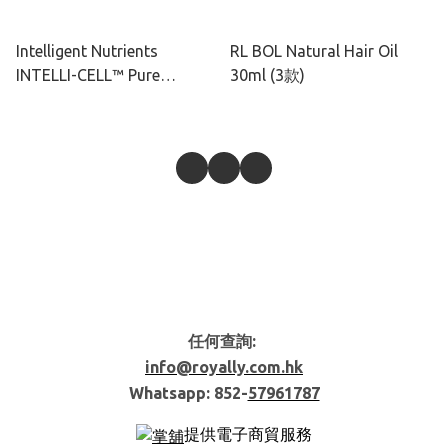
Intelligent Nutrients
RL BOL Natural Hair Oil
INTELLI-CELL™ Pure
30ml (3款)
Plenty™ 防脫髮系列護髪素
236ml / 946ml
任何查詢:
info@royally.com.hk
Whatsapp: 852-
57961787
提供電子商貿服務