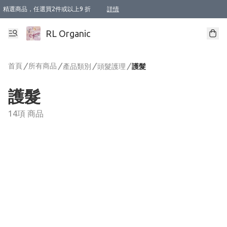
精選商品，任選買2件或以上9 折
詳情
XI周年優惠【新品自由選2件88折/3件85折】
XI周年優惠【Chakra 脈輪平衡自由選2件9折/3件85折/5件8折】
Florame 肌底自由選 2支9折 3支85折
XI周年優惠【蟲蟲退散 · 防衛結界﹞系列2件9折】
Sunki 任選2件95折
BIOFFICINA TOSCANA 任選2支9折 3支85折
Lamav 任選1件9折 2件85折
Mukti Organics 指定產品任選1件9折, 2件88折 3件85折
Intelligent Nutrients Skincare 任選2件9折
deodorant 任選2件88折
化妝品 任選2件95折
XI周年優惠【身心靈單品 任選2件9折/3件85折/5件8折】
XI周年優惠 【精油/香水 任選2件9折/3件85折/5件8折】
XI周年優惠【「關節到肌膚」全效養護 BODY OIL 組2件88折/3件85折】
XI周年優惠【夏日有機物理防曬套裝2件88折】
XI周年優惠【夏日潔面隨意選2件88折/3件85折】
XI周年優惠【逆齡奇蹟抗氧 11 自由選2件88折/3件85折/4件或以上8折】
新會員首次購物即享全單 95 折優惠！
成為VIP / VVIP 可享有生日月現金扣減獎賞優惠 !! 記得去賬户資料填上生日日期啦 !
選用順豐速運，滿$500 免運費
本地速遞 京東 送住宅/ 工商地址 $400 免運費
澳門訂單選用順豐速運，滿$800 免運費
詳情
詳情
詳情
詳情
詳情
詳情
詳情
詳情
詳情
詳情
詳情
詳情
詳情
詳情
詳情
詳情
詳情
RL Organic
首頁
/
所有商品
/
/
/
產品類別
頭髮護理
護髮
護髮
14項 商品