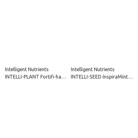
236ml
Intelligent Nutrients
Intelligent Nutrients
INTELLI-PLANT Fortifi-hair
INTELLI-SEED InspiraMint
蛋白強韌修復護髮素 236ml
排毒抗氧護髮素 236ml /
/ 946ml
946ml