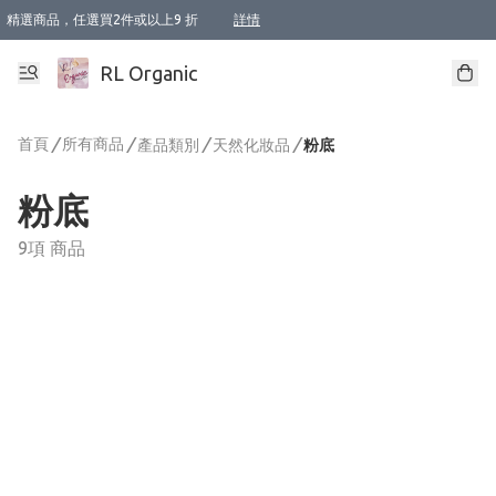
精選商品，任選買2件或以上9 折
詳情
XI周年優惠【新品自由選2件88折/3件85折】
XI周年優惠【Chakra 脈輪平衡自由選2件9折/3件85折/5件8折】
Florame 肌底自由選 2支9折 3支85折
XI周年優惠【蟲蟲退散 · 防衛結界﹞系列2件9折】
Sunki 任選2件95折
BIOFFICINA TOSCANA 任選2支9折 3支85折
Lamav 任選1件9折 2件85折
Mukti Organics 指定產品任選1件9折, 2件88折 3件85折
Intelligent Nutrients Skincare 任選2件9折
deodorant 任選2件88折
化妝品 任選2件95折
XI周年優惠【身心靈單品 任選2件9折/3件85折/5件8折】
XI周年優惠 【精油/香水 任選2件9折/3件85折/5件8折】
XI周年優惠【「關節到肌膚」全效養護 BODY OIL 組2件88折/3件85折】
XI周年優惠【夏日有機物理防曬套裝2件88折】
XI周年優惠【夏日潔面隨意選2件88折/3件85折】
XI周年優惠【逆齡奇蹟抗氧 11 自由選2件88折/3件85折/4件或以上8折】
新會員首次購物即享全單 95 折優惠！
成為VIP / VVIP 可享有生日月現金扣減獎賞優惠 !! 記得去賬户資料填上生日日期啦 !
選用順豐速運，滿$500 免運費
本地速遞 京東 送住宅/ 工商地址 $400 免運費
澳門訂單選用順豐速運，滿$800 免運費
詳情
詳情
詳情
詳情
詳情
詳情
詳情
詳情
詳情
詳情
詳情
詳情
詳情
詳情
詳情
詳情
詳情
RL Organic
首頁
/
所有商品
/
/
/
產品類別
天然化妝品
粉底
粉底
9項 商品