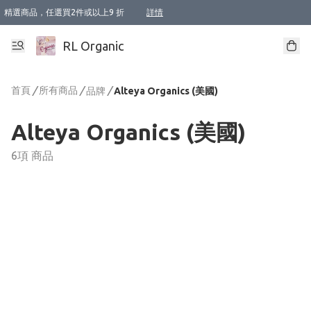
精選商品，任選買2件或以上9 折
詳情
XI周年優惠【新品自由選2件88折/3件85折】
XI周年優惠【Chakra 脈輪平衡自由選2件9折/3件85折/5件8折】
Florame 肌底自由選 2支9折 3支85折
XI周年優惠【蟲蟲退散 · 防衛結界﹞系列2件9折】
Sunki 任選2件95折
BIOFFICINA TOSCANA 任選2支9折 3支85折
Lamav 任選1件9折 2件85折
Mukti Organics 指定產品任選1件9折, 2件88折 3件85折
Intelligent Nutrients Skincare 任選2件9折
deodorant 任選2件88折
化妝品 任選2件95折
XI周年優惠【身心靈單品 任選2件9折/3件85折/5件8折】
XI周年優惠 【精油/香水 任選2件9折/3件85折/5件8折】
XI周年優惠【「關節到肌膚」全效養護 BODY OIL 組2件88折/3件85折】
XI周年優惠【夏日有機物理防曬套裝2件88折】
XI周年優惠【夏日潔面隨意選2件88折/3件85折】
XI周年優惠【逆齡奇蹟抗氧 11 自由選2件88折/3件85折/4件或以上8折】
新會員首次購物即享全單 95 折優惠！
成為VIP / VVIP 可享有生日月現金扣減獎賞優惠 !! 記得去賬户資料填上生日日期啦 !
選用順豐速運，滿$500 免運費
本地速遞 京東 送住宅/ 工商地址 $400 免運費
澳門訂單選用順豐速運，滿$800 免運費
詳情
詳情
詳情
詳情
詳情
詳情
詳情
詳情
詳情
詳情
詳情
詳情
詳情
詳情
詳情
詳情
詳情
RL Organic
首頁
/
所有商品
/
/
品牌
Alteya Organics (美國)
Alteya Organics (美國)
6項 商品