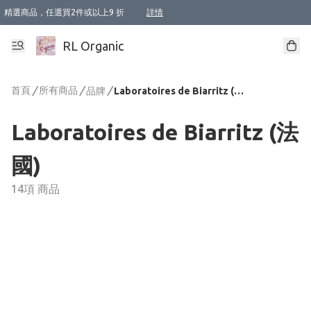
精選商品，任選買2件或以上9 折
詳情
XI周年優惠【新品自由選2件88折/3件85折】
XI周年優惠【Chakra 脈輪平衡自由選2件9折/3件85折/5件8折】
Florame 肌底自由選 2支9折 3支85折
XI周年優惠【蟲蟲退散 · 防衛結界﹞系列2件9折】
Sunki 任選2件95折
BIOFFICINA TOSCANA 任選2支9折 3支85折
Lamav 任選1件9折 2件85折
Mukti Organics 指定產品任選1件9折, 2件88折 3件85折
Intelligent Nutrients Skincare 任選2件9折
deodorant 任選2件88折
化妝品 任選2件95折
XI周年優惠【身心靈單品 任選2件9折/3件85折/5件8折】
XI周年優惠 【精油/香水 任選2件9折/3件85折/5件8折】
XI周年優惠【「關節到肌膚」全效養護 BODY OIL 組2件88折/3件85折】
XI周年優惠【夏日有機物理防曬套裝2件88折】
XI周年優惠【夏日潔面隨意選2件88折/3件85折】
XI周年優惠【逆齡奇蹟抗氧 11 自由選2件88折/3件85折/4件或以上8折】
新會員首次購物即享全單 95 折優惠！
成為VIP / VVIP 可享有生日月現金扣減獎賞優惠 !! 記得去賬户資料填上生日日期啦 !
選用順豐速運，滿$500 免運費
本地速遞 京東 送住宅/ 工商地址 $400 免運費
澳門訂單選用順豐速運，滿$800 免運費
詳情
詳情
詳情
詳情
詳情
詳情
詳情
詳情
詳情
詳情
詳情
詳情
詳情
詳情
詳情
詳情
詳情
RL Organic
首頁
/
所有商品
/
/
品牌
Laboratoires de Biarritz (法國)
Laboratoires de Biarritz (法
國)
14項 商品