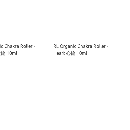
c Chakra Roller -
RL Organic Chakra Roller -
喉輪 10ml
Heart 心輪 10ml