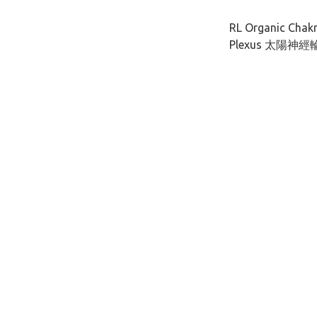
RL Organic Chakra
Plexus 太陽神經輪