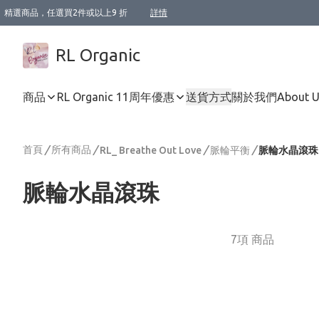
精選商品，任選買2件或以上9 折
詳情
XI周年優惠【新品自由選2件88折/3件85折】
XI周年優惠【Chakra 脈輪平衡自由選2件9折/3件85折/5件8折】
Florame 肌底自由選 2支9折 3支85折
XI周年優惠【蟲蟲退散 · 防衛結界﹞系列2件9折】
Sunki 任選2件95折
BIOFFICINA TOSCANA 任選2支9折 3支85折
Lamav 任選1件9折 2件85折
Mukti Organics 指定產品任選1件9折, 2件88折 3件85折
Intelligent Nutrients Skincare 任選2件9折
deodorant 任選2件88折
化妝品 任選2件95折
XI周年優惠【身心靈單品 任選2件9折/3件85折/5件8折】
XI周年優惠 【精油/香水 任選2件9折/3件85折/5件8折】
XI周年優惠【「關節到肌膚」全效養護 BODY OIL 組2件88折/3件85折】
XI周年優惠【夏日有機物理防曬套裝2件88折】
XI周年優惠【夏日潔面隨意選2件88折/3件85折】
XI周年優惠【逆齡奇蹟抗氧 11 自由選2件88折/3件85折/4件或以上8折】
新會員首次購物即享全單 95 折優惠！
成為VIP / VVIP 可享有生日月現金扣減獎賞優惠 !! 記得去賬户資料填上生日日期啦 !
選用順豐速運，滿$500 免運費
本地速遞 京東 送住宅/ 工商地址 $400 免運費
澳門訂單選用順豐速運，滿$800 免運費
詳情
詳情
詳情
詳情
詳情
詳情
詳情
詳情
詳情
詳情
詳情
詳情
詳情
詳情
詳情
詳情
詳情
RL Organic
商品
RL Organic 11周年優惠
送貨方式
關於我們
About 
首頁
/
所有商品
/
/
/
RL_ Breathe Out Love
脈輪平衡
脈輪水晶滾珠
脈輪水晶滾珠
7項 商品