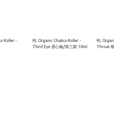
a Roller -
RL Organic Chakra Roller -
RL Organi
Third Eye 眉心輪/第三眼 10ml
Throat 