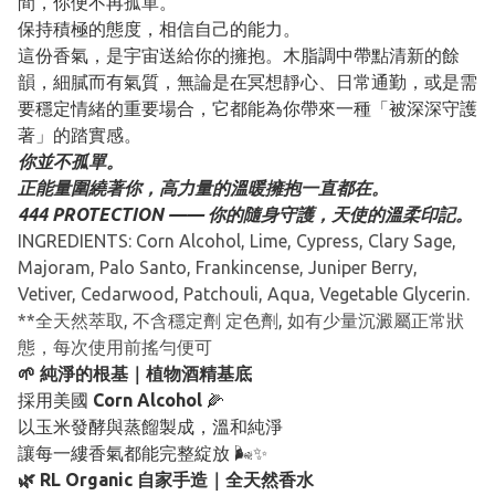
間，你便不再孤單。
保持積極的態度，相信自己的能力。
這份香氣，是宇宙送給你的擁抱。木脂調中帶點清新的餘
韻，細膩而有氣質，無論是在冥想靜心、日常通勤，或是需
要穩定情緒的重要場合，它都能為你帶來一種「被深深守護
著」的踏實感。
你並不孤單。
正能量圍繞著你，高力量的溫暖擁抱一直都在。
444 PROTECTION —— 你的隨身守護，天使的溫柔印記。
INGREDIENTS: Corn Alcohol, Lime, Cypress, Clary Sage,
Majoram, Palo Santo, Frankincense, Juniper Berry,
Vetiver, Cedarwood, Patchouli, Aqua, Vegetable Glycerin.
**全天然萃取, 不含穩定劑 定色劑, 如有少量沉澱屬正常狀
態，每次使用前搖勻便可
🌱 純淨的根基｜植物酒精基底
採用美國
Corn Alcohol
🌽
以玉米發酵與蒸餾製成，溫和純淨
讓每一縷香氣都能完整綻放 🌬️✨
🌿 RL Organic 自家手造｜全天然香水