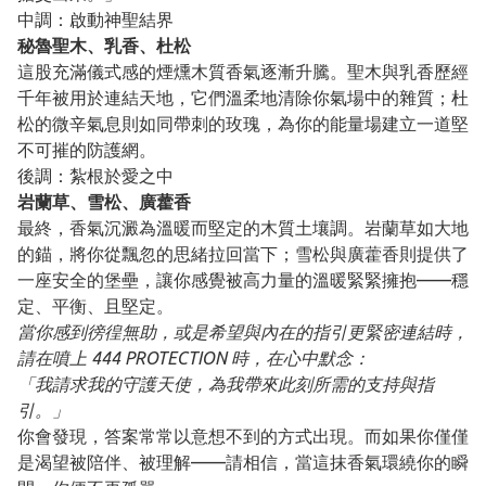
中調：啟動神聖結界
秘魯聖木、乳香、杜松
這股充滿儀式感的煙燻木質香氣逐漸升騰。聖木與乳香歷經
千年被用於連結天地，它們溫柔地清除你氣場中的雜質；杜
松的微辛氣息則如同帶刺的玫瑰，為你的能量場建立一道堅
不可摧的防護網。
後調：紮根於愛之中
岩蘭草、雪松、廣藿香
最終，香氣沉澱為溫暖而堅定的木質土壤調。岩蘭草如大地
的錨，將你從飄忽的思緒拉回當下；雪松與廣藿香則提供了
一座安全的堡壘，讓你感覺被高力量的溫暖緊緊擁抱——穩
定、平衡、且堅定。
當你感到徬徨無助，或是希望與內在的指引更緊密連結時，
請在噴上 444 PROTECTION 時，在心中默念：
「我請求我的守護天使，為我帶來此刻所需的支持與指
引。」
你會發現，答案常常以意想不到的方式出現。而如果你僅僅
是渴望被陪伴、被理解——請相信，當這抹香氣環繞你的瞬