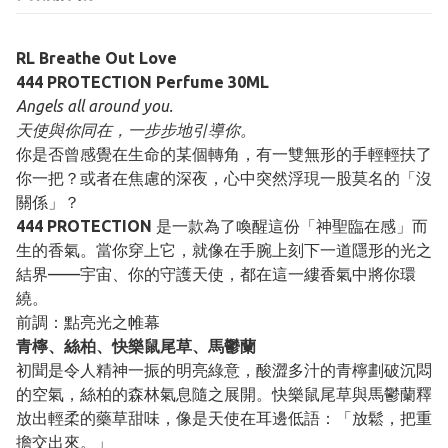
RL Breathe Out Love
444 PROTECTION Perfume 30ML
Angels all around you.
天使與你同在，一步步地引導你。
你是否曾感覺在生命的某個轉角，有一雙無形的手輕輕扶了
你一把？或者在焦慮的深夜，心中突然浮現一股莫名的「沒
關係」？
444 PROTECTION
是一款為了喚醒這份「神聖臨在感」而
生的香氣。當你穿上它，就像在手腕上刻下一道隱形的光之
結界——宇宙、你的守護天使，都在這一縷香氣中將你環
繞。
前調：點亮光之帷幕
青檸、絲柏、快樂鼠尾草、馬鬱蘭
初聞是令人精神一振的明亮綠意，酸澀多汁的青檸劃破沉悶
的空氣，絲柏的森林氣息隨之展開。快樂鼠尾草與馬鬱蘭釋
放出輕柔的藥草甜味，像是天使在耳邊低語：「放鬆，把重
擔交出來。」