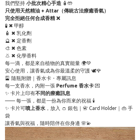
我們堅持
小批次精心手造
🧴🤲
只使用天然精油 + Attar（傳統古法療癒香氣）
完全拒絕任何合成香精 ❌
🧪 ✖ 甲醇
🧴 ✖ 乳化劑
🔮 ✖ 定香劑
🎨 ✖ 色素
👃 ✖ 化學香料
每一滴，都是來自植物的真實能量 🌍💚
安心使用，讓香氣成為你最溫柔的守護 🕊️🌹
🎴 隨瓶附贈｜香水卡・專屬訊息
每一支香水，內附一張
Perfume 香水卡
💌
✨ 卡片上印有
不同的療癒訊息
—— 每一張，都是一份為你而來的祝福 🕯️
✨ 卡片可
噴上香水
，放入 👛 銀包｜📇 Card Holder｜👜 手
袋
讓香氣與祝福，隨時陪伴在你身邊 🌸💫