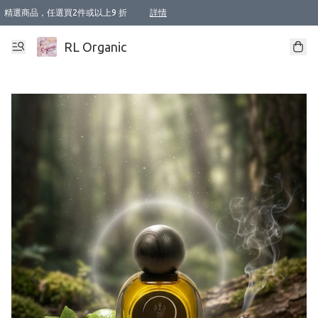
精選商品，任選買2件或以上9 折
詳情
XI周年優惠【新品自由選2件88折/3件85折】
XI周年優惠【Chakra 脈輪平衡自由選2件9折/3件85折/5件8折】
Florame 肌底自由選 2支9折 3支85折
XI周年優惠【蟲蟲退散 · 防衛結界﹞系列2件9折】
Sunki 任選2件95折
BIOFFICINA TOSCANA 任選2支9折 3支85折
Lamav 任選1件9折 2件85折
Mukti Organics 指定產品任選1件9折, 2件88折 3件85折
Intelligent Nutrients Skincare 任選2件9折
deodorant 任選2件88折
化妝品 任選2件95折
XI周年優惠【身心靈單品 任選2件9折/3件85折/5件8折】
XI周年優惠 【精油/香水 任選2件9折/3件85折/5件8折】
XI周年優惠【「關節到肌膚」全效養護 BODY OIL 組2件88折/3件85折】
XI周年優惠【夏日有機物理防曬套裝2件88折】
XI周年優惠【夏日潔面隨意選2件88折/3件85折】
XI周年優惠【逆齡奇蹟抗氧 11 自由選2件88折/3件85折/4件或以上8折】
新會員首次購物即享全單 95 折優惠！
成為VIP / VVIP 可享有生日月現金扣減獎賞優惠 !! 記得去賬户資料填上生日日期啦 !
選用順豐速運，滿$500 免運費
本地速遞 京東 送住宅/ 工商地址 $400 免運費
澳門訂單選用順豐速運，滿$800 免運費
詳情
詳情
詳情
詳情
詳情
詳情
詳情
詳情
詳情
詳情
詳情
詳情
詳情
詳情
詳情
詳情
詳情
RL Organic