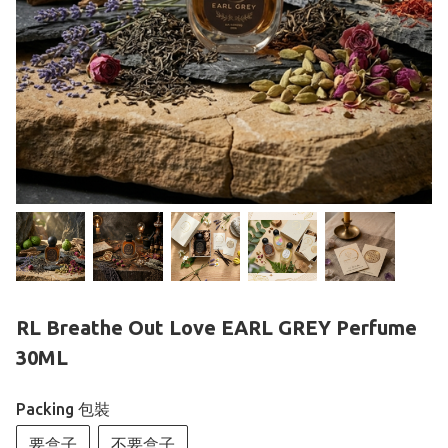
RL Breathe Out Love EARL GREY Perfume
30ML
Packing 包裝
要盒子
不要盒子