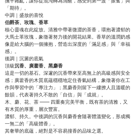
撫平雜亂，讓你從混沌轉為清醒，感受到第一波「振奮」與
「期待」。
中調｜盛放的喜悅
伯爵茶、玫瑰、香草
核心靈魂在此綻放。清雅中帶著微澀的茶香，環抱著濃郁的
大馬士革玫瑰，象徵著努力後的開花結果。香草的溫潤奶感
像是給大腦的一個擁抱，營造出深度的「滿足感」與「幸福
感」。
後調｜沉澱的底氣
頂級
沉香、廣藿香、黑麝香
這是一切的基石。深邃的沉香帶來至高無上的高級感與安全
感；廣藿香的木質底蘊穩穩地定住香氣結構，象徵著你在工
作與學習中的「專注力」；黑麝香則留下一縷撩人且溫暖的
餘韻，代表著持久不散的「自信」與「成就」。
木、麝、花、茶 —— 四重奏完美平衡，既有茶的清雅，又
有木質的厚重，層次豐富。
濃郁、持久。中後調的沉香與麝香會隨著體溫變化，形成獨
一無二的「高級體香」。
其奢華的底蘊，絕對是不容易撞香的品味之選。