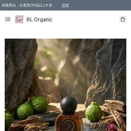
精選商品，任選買2件或以上9 折
詳情
XI周年優惠【新品自由選2件88折/3件85折】
XI周年優惠【Chakra 脈輪平衡自由選2件9折/3件85折/5件8折】
Florame 肌底自由選 2支9折 3支85折
XI周年優惠【蟲蟲退散 · 防衛結界﹞系列2件9折】
Sunki 任選2件95折
BIOFFICINA TOSCANA 任選2支9折 3支85折
Lamav 任選1件9折 2件85折
Mukti Organics 指定產品任選1件9折, 2件88折 3件85折
Intelligent Nutrients Skincare 任選2件9折
deodorant 任選2件88折
化妝品 任選2件95折
XI周年優惠【身心靈單品 任選2件9折/3件85折/5件8折】
XI周年優惠 【精油/香水 任選2件9折/3件85折/5件8折】
XI周年優惠【「關節到肌膚」全效養護 BODY OIL 組2件88折/3件85折】
XI周年優惠【夏日有機物理防曬套裝2件88折】
XI周年優惠【夏日潔面隨意選2件88折/3件85折】
XI周年優惠【逆齡奇蹟抗氧 11 自由選2件88折/3件85折/4件或以上8折】
新會員首次購物即享全單 95 折優惠！
成為VIP / VVIP 可享有生日月現金扣減獎賞優惠 !! 記得去賬户資料填上生日日期啦 !
選用順豐速運，滿$500 免運費
本地速遞 京東 送住宅/ 工商地址 $400 免運費
澳門訂單選用順豐速運，滿$800 免運費
詳情
詳情
詳情
詳情
詳情
詳情
詳情
詳情
詳情
詳情
詳情
詳情
詳情
詳情
詳情
詳情
詳情
RL Organic