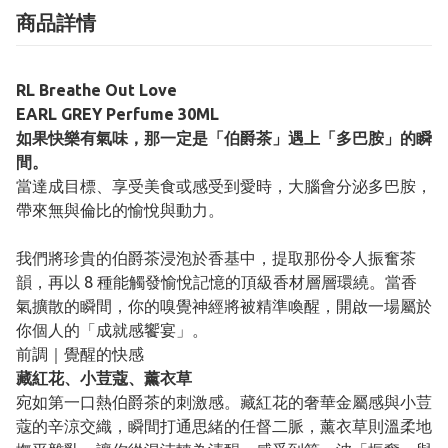
商品詳情
RL Breathe Out Love
EARL GREY Perfume 30ML
如果快樂有氣味，那一定是「伯爵茶」遇上「多巴胺」的瞬
間。
當達成目標、享受美食或感受到愛時，大腦會分泌多巴胺，
帶來無與倫比的愉悅與動力。
我們將珍貴的伯爵茶浸泡於香基中，提取那份令人振奮茶
韻，再以 8 種能觸發愉悅記憶的頂級香材層層環繞。當香
氣擴散的瞬間，你的嗅覺神經將被精準喚醒，開啟一場屬於
你個人的「成就感饗宴」。
前調｜覺醒的快感
藏紅花、小荳蔻、薰衣草
宛如第一口熱伯爵茶的刺激感。藏紅花的奢華金屬感與小荳
蔻的辛涼交織，瞬間打通思緒的任督二脈，薰衣草則溫柔地