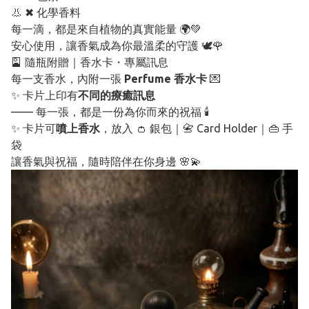
👃 ✖ 化學香料
每一滴，都是來自植物的真實能量 🌍💚
安心使用，讓香氣成為你最溫柔的守護 🕊️🌹
🎴 隨瓶附贈｜香水卡・專屬訊息
每一支香水，內附一張
Perfume 香水卡
💌
✨ 卡片上印有
不同的療癒訊息
—— 每一張，都是一份為你而來的祝福 🕯️
✨ 卡片可
噴上香水
，放入 👛 銀包｜📇 Card Holder｜👜 手
袋
讓香氣與祝福，隨時陪伴在你身邊 🌸💫