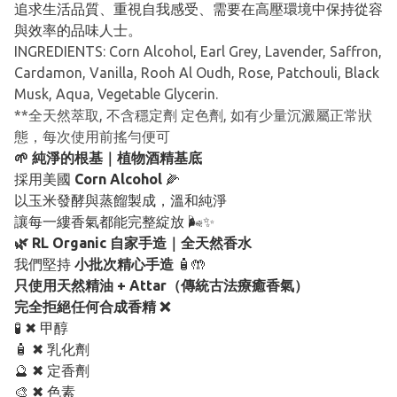
追求生活品質、重視自我感受、需要在高壓環境中保持從容
與效率的品味人士。
INGREDIENTS: Corn Alcohol, Earl Grey, Lavender, Saffron,
Cardamon, Vanilla, Rooh Al Oudh, Rose, Patchouli, Black
Musk, Aqua, Vegetable Glycerin.
**全天然萃取, 不含穩定劑 定色劑, 如有少量沉澱屬正常狀
態，每次使用前搖勻便可
🌱 純淨的根基｜植物酒精基底
採用美國
Corn Alcohol
🌽
以玉米發酵與蒸餾製成，溫和純淨
讓每一縷香氣都能完整綻放 🌬️✨
🌿 RL Organic 自家手造｜全天然香水
我們堅持
小批次精心手造
🧴🤲
只使用天然精油 + Attar（傳統古法療癒香氣）
完全拒絕任何合成香精 ❌
🧪 ✖ 甲醇
🧴 ✖ 乳化劑
🔮 ✖ 定香劑
🎨 ✖ 色素