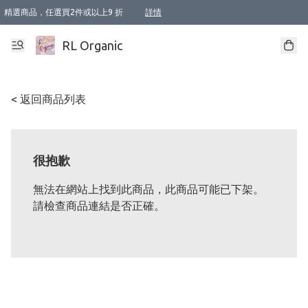
精選商品，任選買2件或以上9 折
詳情
XI周年優惠【新品自由選2件88折/3件85折】
XI周年優惠【Chakra 脈輪平衡自由選2件9折/3件85折/5件8折】
Florame 肌底自由選 2支9折 3支85折
XI周年優惠【蟲蟲退散 · 防衛結界﹞系列2件9折】
Sunki 任選2件95折
BIOFFICINA TOSCANA 任選2支9折 3支85折
Lamav 任選1件9折 2件85折
Mukti Organics 指定產品任選1件9折, 2件88折 3件85折
Intelligent Nutrients Skincare 任選2件9折
deodorant 任選2件88折
化妝品 任選2件95折
XI周年優惠【身心靈單品 任選2件9折/3件85折/5件8折】
XI周年優惠 【精油/香水 任選2件9折/3件85折/5件8折】
XI周年優惠【「關節到肌膚」全效養護 BODY OIL 組2件88折/3件85折】
XI周年優惠【夏日有機物理防曬套裝2件88折】
XI周年優惠【夏日潔面隨意選2件88折/3件85折】
XI周年優惠【逆齡奇蹟抗氧 11 自由選2件88折/3件85折/4件或以上8折】
新會員首次購物即享全單 95 折優惠！
成為VIP / VVIP 可享有生日月現金扣減獎賞優惠 !! 記得去賬户資料填上生日日期啦 !
選用順豐速運，滿$500 免運費
本地速遞 京東 送住宅/ 工商地址 $400 免運費
澳門訂單選用順豐速運，滿$800 免運費
詳情
詳情
詳情
詳情
詳情
詳情
詳情
詳情
詳情
詳情
詳情
詳情
詳情
詳情
詳情
詳情
詳情
RL Organic
< 返回商品列表
很抱歉
無法在網站上找到此商品，此商品可能已下架。
請檢查商品連結是否正確。