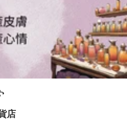
꧂
百貨店