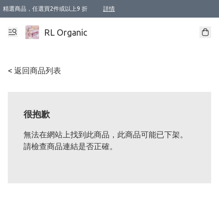
精選商品，任選買2件或以上9 折
詳情
XI周年優惠【新品自由選2件88折/3件85折】
XI周年優惠【Chakra 脈輪平衡自由選2件9折/3件85折/5件8折】
Florame 肌底自由選 2支9折 3支85折
XI周年優惠【蟲蟲退散 · 防衛結界﹞系列2件9折】
Sunki 任選2件95折
BIOFFICINA TOSCANA 任選2支9折 3支85折
Lamav 任選1件9折 2件85折
Mukti Organics 指定產品任選1件9折, 2件88折 3件85折
Intelligent Nutrients Skincare 任選2件9折
deodorant 任選2件88折
化妝品 任選2件95折
XI周年優惠【身心靈單品 任選2件9折/3件85折/5件8折】
XI周年優惠 【精油/香水 任選2件9折/3件85折/5件8折】
XI周年優惠【「關節到肌膚」全效養護 BODY OIL 組2件88折/3件85折】
XI周年優惠【夏日有機物理防曬套裝2件88折】
XI周年優惠【夏日潔面隨意選2件88折/3件85折】
XI周年優惠【逆齡奇蹟抗氧 11 自由選2件88折/3件85折/4件或以上8折】
新會員首次購物即享全單 95 折優惠！
成為VIP / VVIP 可享有生日月現金扣減獎賞優惠 !! 記得去賬户資料填上生日日期啦 !
選用順豐速運，滿$500 免運費
本地速遞 京東 送住宅/ 工商地址 $400 免運費
澳門訂單選用順豐速運，滿$800 免運費
詳情
詳情
詳情
詳情
詳情
詳情
詳情
詳情
詳情
詳情
詳情
詳情
詳情
詳情
詳情
詳情
詳情
RL Organic
< 返回商品列表
很抱歉
無法在網站上找到此商品，此商品可能已下架。
請檢查商品連結是否正確。