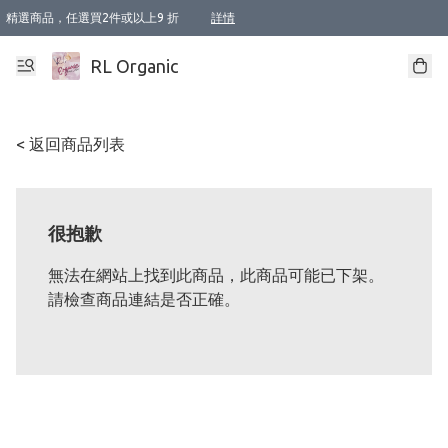
精選商品，任選買2件或以上9 折
詳情
XI周年優惠【新品自由選2件88折/3件85折】
XI周年優惠【Chakra 脈輪平衡自由選2件9折/3件85折/5件8折】
Florame 肌底自由選 2支9折 3支85折
XI周年優惠【蟲蟲退散 · 防衛結界﹞系列2件9折】
Sunki 任選2件95折
BIOFFICINA TOSCANA 任選2支9折 3支85折
Lamav 任選1件9折 2件85折
Mukti Organics 指定產品任選1件9折, 2件88折 3件85折
Intelligent Nutrients Skincare 任選2件9折
deodorant 任選2件88折
化妝品 任選2件95折
XI周年優惠【身心靈單品 任選2件9折/3件85折/5件8折】
XI周年優惠 【精油/香水 任選2件9折/3件85折/5件8折】
XI周年優惠【「關節到肌膚」全效養護 BODY OIL 組2件88折/3件85折】
XI周年優惠【夏日有機物理防曬套裝2件88折】
XI周年優惠【夏日潔面隨意選2件88折/3件85折】
XI周年優惠【逆齡奇蹟抗氧 11 自由選2件88折/3件85折/4件或以上8折】
新會員首次購物即享全單 95 折優惠！
成為VIP / VVIP 可享有生日月現金扣減獎賞優惠 !! 記得去賬户資料填上生日日期啦 !
選用順豐速運，滿$500 免運費
本地速遞 京東 送住宅/ 工商地址 $400 免運費
澳門訂單選用順豐速運，滿$800 免運費
詳情
詳情
詳情
詳情
詳情
詳情
詳情
詳情
詳情
詳情
詳情
詳情
詳情
詳情
詳情
詳情
詳情
RL Organic
< 返回商品列表
很抱歉
無法在網站上找到此商品，此商品可能已下架。
請檢查商品連結是否正確。