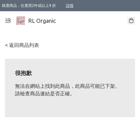
精選商品，任選買2件或以上9 折
詳情
XI周年優惠【新品自由選2件88折/3件85折】
XI周年優惠【Chakra 脈輪平衡自由選2件9折/3件85折/5件8折】
Florame 肌底自由選 2支9折 3支85折
XI周年優惠【蟲蟲退散 · 防衛結界﹞系列2件9折】
Sunki 任選2件95折
BIOFFICINA TOSCANA 任選2支9折 3支85折
Lamav 任選1件9折 2件85折
Mukti Organics 指定產品任選1件9折, 2件88折 3件85折
Intelligent Nutrients Skincare 任選2件9折
deodorant 任選2件88折
化妝品 任選2件95折
XI周年優惠【身心靈單品 任選2件9折/3件85折/5件8折】
XI周年優惠 【精油/香水 任選2件9折/3件85折/5件8折】
XI周年優惠【「關節到肌膚」全效養護 BODY OIL 組2件88折/3件85折】
XI周年優惠【夏日有機物理防曬套裝2件88折】
XI周年優惠【夏日潔面隨意選2件88折/3件85折】
XI周年優惠【逆齡奇蹟抗氧 11 自由選2件88折/3件85折/4件或以上8折】
新會員首次購物即享全單 95 折優惠！
成為VIP / VVIP 可享有生日月現金扣減獎賞優惠 !! 記得去賬户資料填上生日日期啦 !
選用順豐速運，滿$500 免運費
本地速遞 京東 送住宅/ 工商地址 $400 免運費
澳門訂單選用順豐速運，滿$800 免運費
詳情
詳情
詳情
詳情
詳情
詳情
詳情
詳情
詳情
詳情
詳情
詳情
詳情
詳情
詳情
詳情
詳情
RL Organic
< 返回商品列表
很抱歉
無法在網站上找到此商品，此商品可能已下架。
請檢查商品連結是否正確。