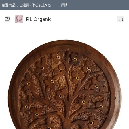
精選商品，任選買2件或以上9 折
詳情
XI周年優惠【新品自由選2件88折/3件85折】
XI周年優惠【Chakra 脈輪平衡自由選2件9折/3件85折/5件8折】
Florame 肌底自由選 2支9折 3支85折
XI周年優惠【蟲蟲退散 · 防衛結界﹞系列2件9折】
Sunki 任選2件95折
BIOFFICINA TOSCANA 任選2支9折 3支85折
Lamav 任選1件9折 2件85折
Mukti Organics 指定產品任選1件9折, 2件88折 3件85折
Intelligent Nutrients Skincare 任選2件9折
deodorant 任選2件88折
化妝品 任選2件95折
XI周年優惠【身心靈單品 任選2件9折/3件85折/5件8折】
XI周年優惠 【精油/香水 任選2件9折/3件85折/5件8折】
XI周年優惠【「關節到肌膚」全效養護 BODY OIL 組2件88折/3件85折】
XI周年優惠【夏日有機物理防曬套裝2件88折】
XI周年優惠【夏日潔面隨意選2件88折/3件85折】
XI周年優惠【逆齡奇蹟抗氧 11 自由選2件88折/3件85折/4件或以上8折】
新會員首次購物即享全單 95 折優惠！
成為VIP / VVIP 可享有生日月現金扣減獎賞優惠 !! 記得去賬户資料填上生日日期啦 !
選用順豐速運，滿$500 免運費
本地速遞 京東 送住宅/ 工商地址 $400 免運費
澳門訂單選用順豐速運，滿$800 免運費
詳情
詳情
詳情
詳情
詳情
詳情
詳情
詳情
詳情
詳情
詳情
詳情
詳情
詳情
詳情
詳情
詳情
RL Organic