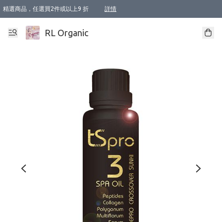
精選商品，任選買2件或以上9 折
詳情
XI周年優惠【新品自由選2件88折/3件85折】
XI周年優惠【Chakra 脈輪平衡自由選2件9折/3件85折/5件8折】
Florame 肌底自由選 2支9折 3支85折
XI周年優惠【蟲蟲退散 · 防衛結界﹞系列2件9折】
Sunki 任選2件95折
BIOFFICINA TOSCANA 任選2支9折 3支85折
Lamav 任選1件9折 2件85折
Mukti Organics 指定產品任選1件9折, 2件88折 3件85折
Intelligent Nutrients Skincare 任選2件9折
deodorant 任選2件88折
化妝品 任選2件95折
XI周年優惠【身心靈單品 任選2件9折/3件85折/5件8折】
XI周年優惠 【精油/香水 任選2件9折/3件85折/5件8折】
XI周年優惠【「關節到肌膚」全效養護 BODY OIL 組2件88折/3件85折】
XI周年優惠【夏日有機物理防曬套裝2件88折】
XI周年優惠【夏日潔面隨意選2件88折/3件85折】
XI周年優惠【逆齡奇蹟抗氧 11 自由選2件88折/3件85折/4件或以上8折】
新會員首次購物即享全單 95 折優惠！
成為VIP / VVIP 可享有生日月現金扣減獎賞優惠 !! 記得去賬户資料填上生日日期啦 !
選用順豐速運，滿$500 免運費
本地速遞 京東 送住宅/ 工商地址 $400 免運費
澳門訂單選用順豐速運，滿$800 免運費
詳情
詳情
詳情
詳情
詳情
詳情
詳情
詳情
詳情
詳情
詳情
詳情
詳情
詳情
詳情
詳情
詳情
RL Organic