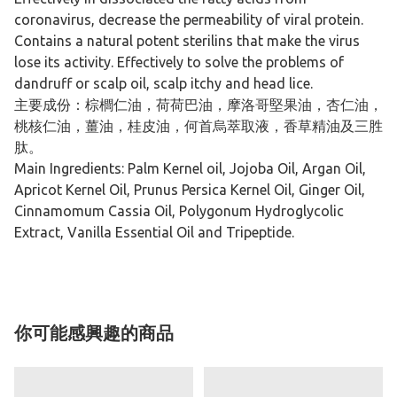
coronavirus, decrease the permeability of viral protein.
Contains a natural potent sterilins that make the virus
lose its activity. Effectively to solve the problems of
dandruff or scalp oil, scalp itchy and head lice.
主要成份：棕櫚仁油，荷荷巴油，摩洛哥堅果油，杏仁油，
桃核仁油，薑油，桂皮油，何首烏萃取液，香草精油及三胜
肽。
Main Ingredients: Palm Kernel oil, Jojoba Oil, Argan Oil,
Apricot Kernel Oil, Prunus Persica Kernel Oil, Ginger Oil,
Cinnamomum Cassia Oil, Polygonum Hydroglycolic
Extract, Vanilla Essential Oil and Tripeptide.
你可能感興趣的商品