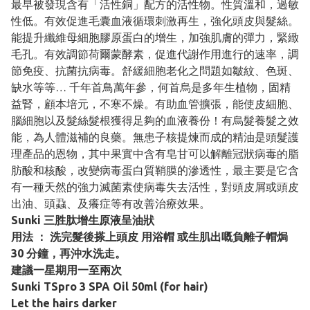
最早被發現含有「活性銅」配方的活性物。性質溫和，過敏
性低。有效促進毛囊血液循環刺激再生，強化頭皮與髮絲。
能提升纖維母細胞膠原蛋白的增生，加強肌膚的彈力，緊緻
毛孔。有效調節荷爾蒙酵素，促進代謝作用進行的速率，調
節免疫、抗菌抗病毒。舒緩細胞老化之問題如皺紋、色斑、
缺水等等… 千年首鳥萬年參，何首烏是多年生植物，固精
益腎，顧本培元，不寒不燥。有助血管擴張，能使皮細胞、
腦細胞以及髮絲髮根獲得足夠的血液養份！有烏髮養髮之效
能，為人體滋補的良藥。無患子核提煉而成的精油是頭髮護
理產品的恩物，其中果實中含有皂甘可以解離冠狀病毒的脂
肪酸和核酸，改變病毒蛋白質鞘膜的滲透性，最主要是它含
有一種天然的強力滅菌素使病毒失去活性，對頭皮屑或頭皮
出油、頭蝨、及癢症等有改善治療效果。
Sunki 三胜肽增生原液呈油狀
用法 ： 洗完髮後搽上頭皮 用浴帽 或生肌出嘅負離子帽焗
30 分鐘，再沖水洗走。
建議一星期用一至兩次
Sunki TSpro 3 SPA Oil 50ml (for hair)
Let the hairs darker