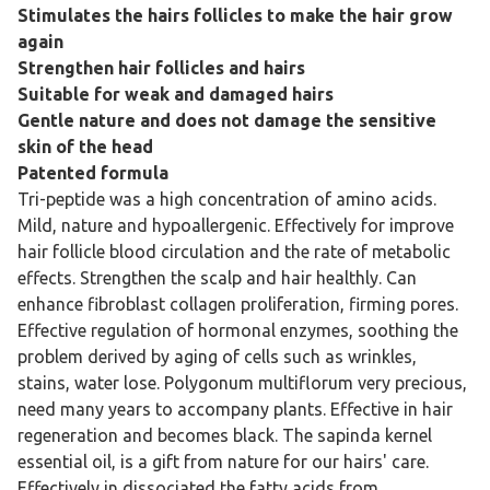
Stimulates the hairs follicles to make the hair grow
again
Strengthen hair follicles and hairs
Suitable for weak and damaged hairs
Gentle nature and does not damage the sensitive
skin of the head
Patented formula
Tri-peptide was a high concentration of amino acids.
Mild, nature and hypoallergenic. Effectively for improve
hair follicle blood circulation and the rate of metabolic
effects. Strengthen the scalp and hair healthly. Can
enhance fibroblast collagen proliferation, firming pores.
Effective regulation of hormonal enzymes, soothing the
problem derived by aging of cells such as wrinkles,
stains, water lose. Polygonum multiflorum very precious,
need many years to accompany plants. Effective in hair
regeneration and becomes black. The sapinda kernel
essential oil, is a gift from nature for our hairs' care.
Effectively in dissociated the fatty acids from