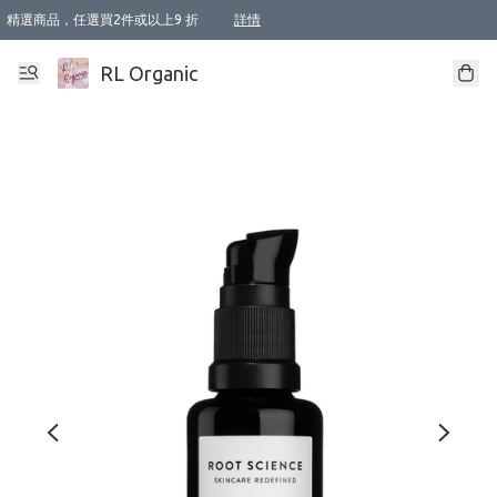
精選商品，任選買2件或以上9 折
詳情
XI周年優惠【新品自由選2件88折/3件85折】
XI周年優惠【Chakra 脈輪平衡自由選2件9折/3件85折/5件8折】
Florame 肌底自由選 2支9折 3支85折
XI周年優惠【蟲蟲退散 · 防衛結界﹞系列2件9折】
Sunki 任選2件95折
BIOFFICINA TOSCANA 任選2支9折 3支85折
Lamav 任選1件9折 2件85折
Mukti Organics 指定產品任選1件9折, 2件88折 3件85折
Intelligent Nutrients Skincare 任選2件9折
deodorant 任選2件88折
化妝品 任選2件95折
XI周年優惠【身心靈單品 任選2件9折/3件85折/5件8折】
XI周年優惠 【精油/香水 任選2件9折/3件85折/5件8折】
XI周年優惠【「關節到肌膚」全效養護 BODY OIL 組2件88折/3件85折】
XI周年優惠【夏日有機物理防曬套裝2件88折】
XI周年優惠【夏日潔面隨意選2件88折/3件85折】
XI周年優惠【逆齡奇蹟抗氧 11 自由選2件88折/3件85折/4件或以上8折】
新會員首次購物即享全單 95 折優惠！
成為VIP / VVIP 可享有生日月現金扣減獎賞優惠 !! 記得去賬户資料填上生日日期啦 !
選用順豐速運，滿$500 免運費
本地速遞 京東 送住宅/ 工商地址 $400 免運費
澳門訂單選用順豐速運，滿$800 免運費
詳情
詳情
詳情
詳情
詳情
詳情
詳情
詳情
詳情
詳情
詳情
詳情
詳情
詳情
詳情
詳情
詳情
RL Organic