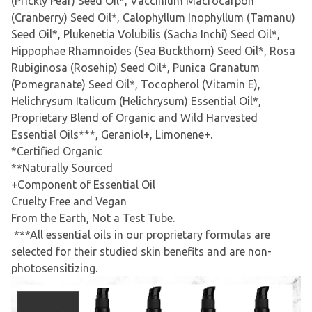
(Prickly Pear) Seed Oil*, Vaccinium Macrocarpon
(Cranberry) Seed Oil*, Calophyllum Inophyllum (Tamanu)
Seed Oil*, Plukenetia Volubilis (Sacha Inchi) Seed Oil*,
Hippophae Rhamnoides (Sea Buckthorn) Seed Oil*, Rosa
Rubiginosa (Rosehip) Seed Oil*, Punica Granatum
(Pomegranate) Seed Oil*, Tocopherol (Vitamin E),
Helichrysum Italicum (Helichrysum) Essential Oil*,
Proprietary Blend of Organic and Wild Harvested
Essential Oils***, Geraniol+, Limonene+.
*Certified Organic
**Naturally Sourced
+Component of Essential Oil
Cruelty Free and Vegan
From the Earth, Not a Test Tube.
***All essential oils in our proprietary formulas are
selected for their studied skin benefits and are non-
photosensitizing.