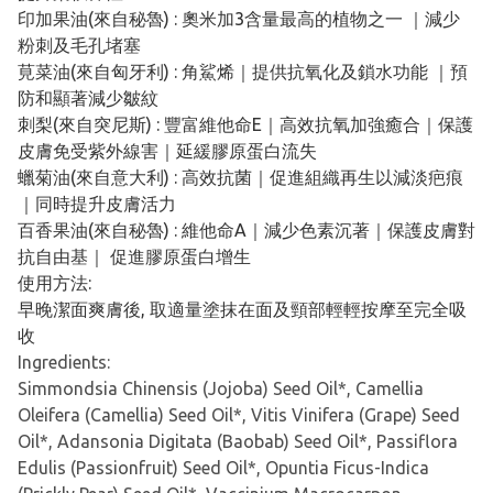
印加果油(來自秘魯) : 奧米加3含量最高的植物之一 ｜減少
粉刺及毛孔堵塞
莧菜油(來自匈牙利) : 角鯊烯｜提供抗氧化及鎖水功能 ｜預
防和顯著減少皺紋
刺梨(來自突尼斯) : 豐富維他命E｜高效抗氧加強癒合｜保護
皮膚免受紫外線害｜延緩膠原蛋白流失
蠟菊油(來自意大利) : 高效抗菌｜促進組織再生以減淡疤痕
｜同時提升皮膚活力
百香果油(來自秘魯) : 維他命A｜減少色素沉著｜保護皮膚對
抗自由基｜ 促進膠原蛋白增生
使用方法:
早晚潔面爽膚後, 取適量塗抹在面及頸部輕輕按摩至完全吸
收
Ingredients:
Simmondsia Chinensis (Jojoba) Seed Oil*, Camellia
Oleifera (Camellia) Seed Oil*, Vitis Vinifera (Grape) Seed
Oil*, Adansonia Digitata (Baobab) Seed Oil*, Passiflora
Edulis (Passionfruit) Seed Oil*, Opuntia Ficus-Indica