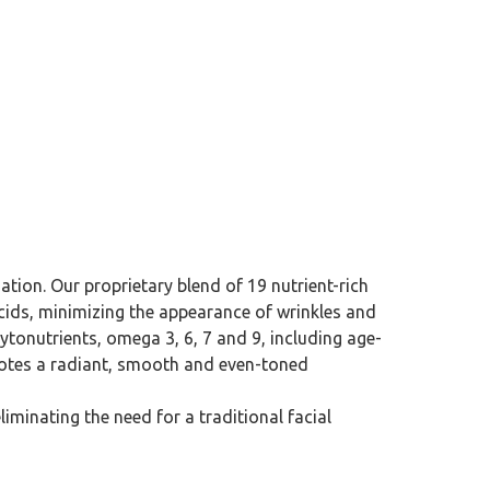
ation. Our proprietary blend of 19 nutrient-rich
acids, minimizing the appearance of wrinkles and
ytonutrients, omega 3, 6, 7 and 9, including age-
omotes a radiant, smooth and even-toned
liminating the need for a traditional facial