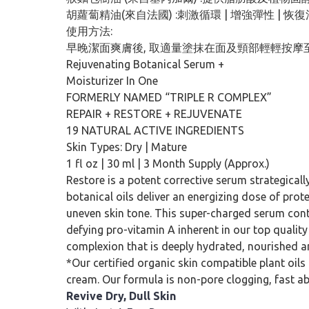
胡蘿蔔精油(來自法國) :刺激循環 | 增強彈性 | 
使用方法:
早晚潔面爽膚後, 取適量塗抹在面及頸部輕輕按摩
Rejuvenating Botanical Serum +
Moisturizer In One
FORMERLY NAMED “TRIPLE R COMPLEX”
REPAIR + RESTORE + REJUVENATE
19 NATURAL ACTIVE INGREDIENTS
Skin Types: Dry | Mature
1 fl oz | 30 ml | 3 Month Supply (Approx.)
Restore is a potent corrective serum strategicall
botanical oils deliver an energizing dose of pro
uneven skin tone. This super-charged serum contai
defying pro-vitamin A inherent in our top qualit
complexion that is deeply hydrated, nourished a
*Our certified organic skin compatible plant oils 
cream. Our formula is non-pore clogging, fast abs
Revive Dry, Dull Skin