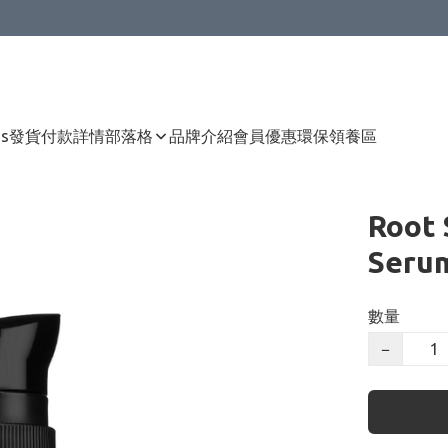
Us
發貨付款詳情
部落格
品牌介紹
會員優惠
環保領養區
Root 
Ser
數量
−