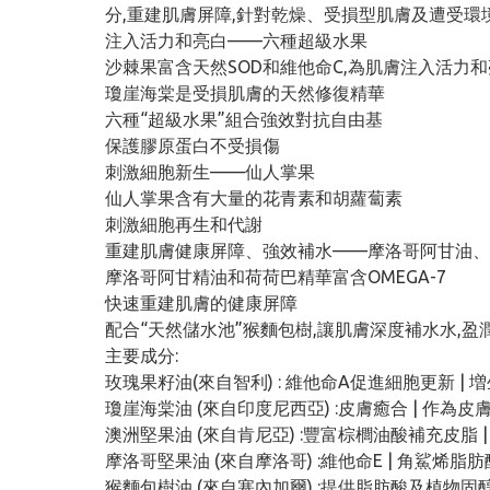
分,重建肌膚屏障,針對乾燥、受損型肌膚及遭受環
注入活力和亮白——六種超級水果
沙棘果富含天然SOD和維他命C,為肌膚注入活力
瓊崖海棠是受損肌膚的天然修復精華
六種“超級水果”組合強效對抗自由基
保護膠原蛋白不受損傷
刺激細胞新生——仙人掌果
仙人掌果含有大量的花⻘素和胡蘿蔔素
刺激細胞再生和代謝
重建肌膚健康屏障、強效補水——摩洛哥阿甘油、
摩洛哥阿甘精油和荷荷巴精華富含OMEGA-7
快速重建肌膚的健康屏障
配合“天然儲水池”猴麵包樹,讓肌膚深度補水水,盈
主要成分:
玫瑰果籽油(來自智利) : 維他命A促進細胞更新 | 
瓊崖海棠油 (來自印度尼西亞) :皮膚癒合 | 作為皮
澳洲堅果油 (來自肯尼亞) :豐富棕櫚油酸補充皮脂
摩洛哥堅果油 (來自摩洛哥) :維他命E | 角鯊烯
猴麵包樹油 (來自塞內加爾) :提供脂肪酸及植物固