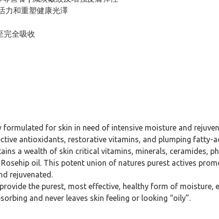
恢復活力和重塑健康光澤
至完全吸收
y formulated for skin in need of intensive moisture and rejuven
tective antioxidants, restorative vitamins, and plumping fatty-
ns a wealth of skin critical vitamins, minerals, ceramides, ph
y Rosehip oil. This potent union of natures purest actives pr
nd rejuvenated.
provide the purest, most effective, healthy form of moisture, e
orbing and never leaves skin feeling or looking “oily”.