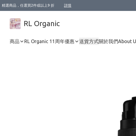
精選商品，任選買2件或以上9 折
詳情
XI周年優惠【新品自由選2件88折/3件85折】
XI周年優惠【Chakra 脈輪平衡自由選2件9折/3件85折/5件8折】
Florame 肌底自由選 2支9折 3支85折
XI周年優惠【蟲蟲退散 · 防衛結界﹞系列2件9折】
Sunki 任選2件95折
BIOFFICINA TOSCANA 任選2支9折 3支85折
Lamav 任選1件9折 2件85折
Mukti Organics 指定產品任選1件9折, 2件88折 3件85折
Intelligent Nutrients Skincare 任選2件9折
deodorant 任選2件88折
化妝品 任選2件95折
XI周年優惠【身心靈單品 任選2件9折/3件85折/5件8折】
XI周年優惠 【精油/香水 任選2件9折/3件85折/5件8折】
XI周年優惠【「關節到肌膚」全效養護 BODY OIL 組2件88折/3件85折】
XI周年優惠【夏日有機物理防曬套裝2件88折】
XI周年優惠【夏日潔面隨意選2件88折/3件85折】
XI周年優惠【逆齡奇蹟抗氧 11 自由選2件88折/3件85折/4件或以上8折】
新會員首次購物即享全單 95 折優惠！
成為VIP / VVIP 可享有生日月現金扣減獎賞優惠 !! 記得去賬户資料填上生日日期啦 !
選用順豐速運，滿$500 免運費
本地速遞 京東 送住宅/ 工商地址 $400 免運費
澳門訂單選用順豐速運，滿$800 免運費
詳情
詳情
詳情
詳情
詳情
詳情
詳情
詳情
詳情
詳情
詳情
詳情
詳情
詳情
詳情
詳情
詳情
RL Organic
商品
RL Organic 11周年優惠
送貨方式
關於我們
About 