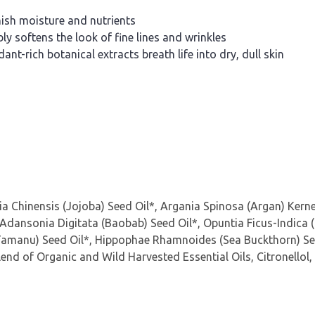
nish moisture and nutrients
ly softens the look of fine lines and wrinkles
t-rich botanical extracts breath life into dry, dull skin
a Chinensis (Jojoba) Seed Oil*, Argania Spinosa (Argan) Kern
Adansonia Digitata (Baobab) Seed Oil*, Opuntia Ficus-Indica 
(Tamanu) Seed Oil*, Hippophae Rhamnoides (Sea Buckthorn) Se
Blend of Organic and Wild Harvested Essential Oils, Citronellol