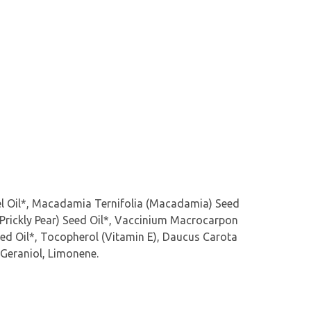
el Oil*, Macadamia Ternifolia (Macadamia) Seed
(Prickly Pear) Seed Oil*, Vaccinium Macrocarpon
ed Oil*, Tocopherol (Vitamin E), Daucus Carota
, Geraniol, Limonene.