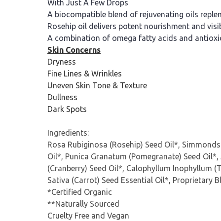
With Just A Few Drops
A biocompatible blend of rejuvenating oils reple
Rosehip oil delivers potent nourishment and visib
A combination of omega fatty acids and antioxidan
Skin Concerns
Dryness
Fine Lines & Wrinkles
Uneven Skin Tone & Texture
Dullness
Dark Spots
Ingredients:
Rosa Rubiginosa (Rosehip) Seed Oil*, Simmondsi
Oil*, Punica Granatum (Pomegranate) Seed Oil*, 
(Cranberry) Seed Oil*, Calophyllum Inophyllum 
Sativa (Carrot) Seed Essential Oil*, Proprietary 
*Certified Organic
**Naturally Sourced
Cruelty Free and Vegan