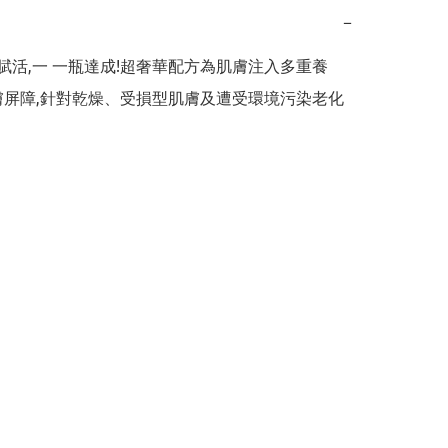
−
-賦活,一 一瓶達成!超奢華配方為肌膚注入多重養

膚屏障,針對乾燥、受損型肌膚及遭受環境污染老化