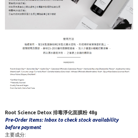
Root Science Detox 排毒淨化面膜粉 48g
Pre-Order Items: Inbox to check stock availability
before payment
主要成分: