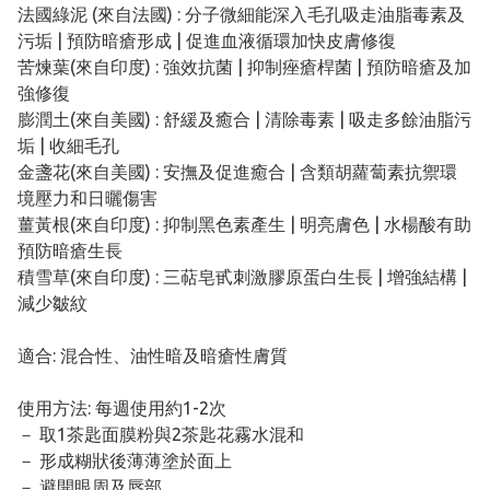
法國綠泥 (來自法國) : 分子微細能深入毛孔吸走油脂毒素及
污垢 | 預防暗瘡形成 | 促進血液循環加快皮膚修復
苦煉葉(來自印度) : 強效抗菌 | 抑制痤瘡桿菌 | 預防暗瘡及加
強修復
膨潤土(來自美國) : 舒緩及癒合 | 清除毒素 | 吸走多餘油脂污
垢 | 收細毛孔
金盞花(來自美國) : 安撫及促進癒合 | 含類胡蘿蔔素抗禦環
境壓力和日曬傷害
薑黃根(來自印度) : 抑制黑色素產生 | 明亮膚色 | 水楊酸有助
預防暗瘡生長
積雪草(來自印度) : 三萜皂甙刺激膠原蛋白生長 | 增強結構 |
減少皺紋
適合: 混合性、油性暗及暗瘡性膚質
使用方法: 每週使用約1-2次
－ 取1茶匙面膜粉與2茶匙花霧水混和
－ 形成糊狀後薄薄塗於面上
－ 避開眼周及唇部