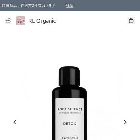
精選商品，任選買2件或以上9 折
詳情
XI周年優惠【新品自由選2件88折/3件85折】
XI周年優惠【Chakra 脈輪平衡自由選2件9折/3件85折/5件8折】
Florame 肌底自由選 2支9折 3支85折
XI周年優惠【蟲蟲退散 · 防衛結界﹞系列2件9折】
Sunki 任選2件95折
BIOFFICINA TOSCANA 任選2支9折 3支85折
Lamav 任選1件9折 2件85折
Mukti Organics 指定產品任選1件9折, 2件88折 3件85折
Intelligent Nutrients Skincare 任選2件9折
deodorant 任選2件88折
化妝品 任選2件95折
XI周年優惠【身心靈單品 任選2件9折/3件85折/5件8折】
XI周年優惠 【精油/香水 任選2件9折/3件85折/5件8折】
XI周年優惠【「關節到肌膚」全效養護 BODY OIL 組2件88折/3件85折】
XI周年優惠【夏日有機物理防曬套裝2件88折】
XI周年優惠【夏日潔面隨意選2件88折/3件85折】
XI周年優惠【逆齡奇蹟抗氧 11 自由選2件88折/3件85折/4件或以上8折】
新會員首次購物即享全單 95 折優惠！
成為VIP / VVIP 可享有生日月現金扣減獎賞優惠 !! 記得去賬户資料填上生日日期啦 !
選用順豐速運，滿$500 免運費
本地速遞 京東 送住宅/ 工商地址 $400 免運費
澳門訂單選用順豐速運，滿$800 免運費
詳情
詳情
詳情
詳情
詳情
詳情
詳情
詳情
詳情
詳情
詳情
詳情
詳情
詳情
詳情
詳情
詳情
RL Organic