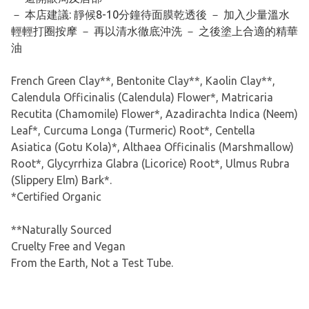
－ 本店建議: 靜候8-10分鐘待面膜乾透後 － 加入少量溫水
輕輕打圈按摩 － 再以清水徹底沖洗 － 之後塗上合適的精華
油
French Green Clay**, Bentonite Clay**, Kaolin Clay**,
Calendula Officinalis (Calendula) Flower*, Matricaria
Recutita (Chamomile) Flower*, Azadirachta Indica (Neem)
Leaf*, Curcuma Longa (Turmeric) Root*, Centella
Asiatica (Gotu Kola)*, Althaea Officinalis (Marshmallow)
Root*, Glycyrrhiza Glabra (Licorice) Root*, Ulmus Rubra
(Slippery Elm) Bark*.
*Certified Organic
**Naturally Sourced
Cruelty Free and Vegan
From the Earth, Not a Test Tube.