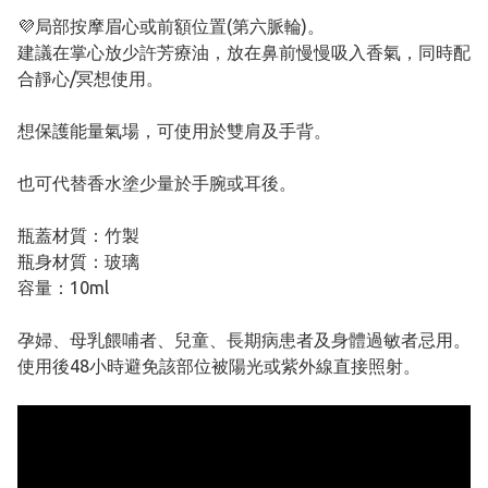
💜局部按摩眉心或前額位置(第六脈輪)。
建議在掌心放少許芳療油，放在鼻前慢慢吸入香氣，同時配
合靜心/冥想使用。
想保護能量氣場，可使用於雙肩及手背。
也可代替香水塗少量於手腕或耳後。
瓶蓋材質：竹製
瓶身材質：玻璃
容量：10ml
孕婦、母乳餵哺者、兒童、長期病患者及身體過敏者忌用。
使用後48小時避免該部位被陽光或紫外線直接照射。