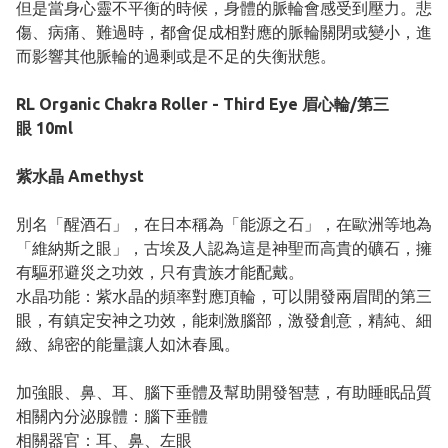
但是當身心靈不平衡的時候，身體的脈輪會感受到壓力。悲
傷、病痛、難過時，都會促成相對應的脈輪關閉或變小，進
而影響其他脈輪的過剩或是不足的失衡狀態。
RL Organic Chakra Roller - Third Eye 眉心輪/第三
眼 10ml
紫水晶 Amethyst
別名「醒酒石」，在日本稱為「能源之石」，在歐洲等地為
「維納斯之眼」，古埃及人認為這是神聖而高貴的礦石，擁
有驅邪避災之功效，只有貴族才能配戴。
水晶功能：紫水晶的頻率對應頂輪，可以開發兩眉間的第三
眼，有鎮定安神之功效，能刺激腦部，激發創意，精純、細
緻、綿密的能量讓人如沐春風。
加強眼、鼻、耳、腦下垂體及幫助開發智慧，有助睡眠品質
相關內分泌腺體：腦下垂體
相關器官：耳、鼻、左眼