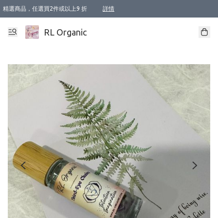
精選商品，任選買2件或以上9 折
詳情
XI周年優惠【新品自由選2件88折/3件85折】
XI周年優惠【Chakra 脈輪平衡自由選2件9折/3件85折/5件8折】
Florame 肌底自由選 2支9折 3支85折
XI周年優惠【蟲蟲退散 · 防衛結界﹞系列2件9折】
Sunki 任選2件95折
BIOFFICINA TOSCANA 任選2支9折 3支85折
Lamav 任選1件9折 2件85折
Mukti Organics 指定產品任選1件9折, 2件88折 3件85折
Intelligent Nutrients Skincare 任選2件9折
deodorant 任選2件88折
化妝品 任選2件95折
XI周年優惠【身心靈單品 任選2件9折/3件85折/5件8折】
XI周年優惠 【精油/香水 任選2件9折/3件85折/5件8折】
XI周年優惠【「關節到肌膚」全效養護 BODY OIL 組2件88折/3件85折】
XI周年優惠【夏日有機物理防曬套裝2件88折】
XI周年優惠【夏日潔面隨意選2件88折/3件85折】
XI周年優惠【逆齡奇蹟抗氧 11 自由選2件88折/3件85折/4件或以上8折】
新會員首次購物即享全單 95 折優惠！
成為VIP / VVIP 可享有生日月現金扣減獎賞優惠 !! 記得去賬户資料填上生日日期啦 !
選用順豐速運，滿$500 免運費
本地速遞 京東 送住宅/ 工商地址 $400 免運費
澳門訂單選用順豐速運，滿$800 免運費
詳情
詳情
詳情
詳情
詳情
詳情
詳情
詳情
詳情
詳情
詳情
詳情
詳情
詳情
詳情
詳情
詳情
RL Organic