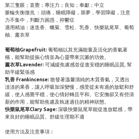
第三隻眼；直覺；專注力；良知；奉獻；中立
脈輪失衡徵兆 ：頭痛，睡眠障礙，噩夢，學習障礙，注意
力不集中，判斷力困惑，抑鬱症
適用精油：迷迭香、蠟菊、雪松、乳香、快樂鼠尾草、葡萄
柚、薰衣草
葡萄柚Grapefruit:
葡萄柚以其充滿能量及活化的香氣著
稱，能幫助提振心情並為心靈帶來沉澱的功效。
薰衣草Lavender:
可減緩焦慮感並促進安穩的睡眠品質, 幫
助平緩緊張感
乳香 Frankincense:
散發著溫馨清純的木質香氣，又透出
淡淡的果香，讓人呼吸加深變慢，感受從未有過的放鬆和舒
緩，使人感覺平穩，使心情好轉且平和。它安撫卻又有些清
新的作用，能幫助焦慮及執迷過往的精神狀態。
快樂鼠尾草Clary Sage:
深吸快樂鼠尾草能促進放鬆感，帶
來良好的睡眠品質。舒緩生理期不適
使用方法及注意事項︰