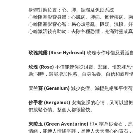
身體對應位置：心、肺、循環及免疫系統
心輪阻塞影響身體：心臟病、肺病、氣管疾病、胸
心輪阻塞影響心智：易心煩意亂、懷疑、洩憤、
心輪激活後有助於：去除各種恐懼，充滿對靈或真
玫瑰純露 (Rose Hydrosol)
玫瑰令你珍惜及愛護
玫瑰 (Rose)
不僅能使你從沮喪、悲痛、憤怒和恐
助;同時，還能增加性慾、自身滋養、自信和處理
天竺葵 (Geranium)
減少炎症、減輕焦慮和平衡荷
佛手柑 (Bergamot)
安撫急躁的心情，又可以提
們放鬆心情。整個人都很愉快。
東陵玉 (Green Aventurine)
也可稱為砂金石，是
情緒，能使人情緒平靜，是使人天天開心的寶石，