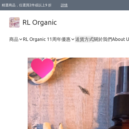
精選商品，任選買2件或以上9 折
詳情
XI周年優惠【新品自由選2件88折/3件85折】
XI周年優惠【Chakra 脈輪平衡自由選2件9折/3件85折/5件8折】
Florame 肌底自由選 2支9折 3支85折
XI周年優惠【蟲蟲退散 · 防衛結界﹞系列2件9折】
Sunki 任選2件95折
BIOFFICINA TOSCANA 任選2支9折 3支85折
Lamav 任選1件9折 2件85折
Mukti Organics 指定產品任選1件9折, 2件88折 3件85折
Intelligent Nutrients Skincare 任選2件9折
deodorant 任選2件88折
化妝品 任選2件95折
XI周年優惠【身心靈單品 任選2件9折/3件85折/5件8折】
XI周年優惠 【精油/香水 任選2件9折/3件85折/5件8折】
XI周年優惠【「關節到肌膚」全效養護 BODY OIL 組2件88折/3件85折】
XI周年優惠【夏日有機物理防曬套裝2件88折】
XI周年優惠【夏日潔面隨意選2件88折/3件85折】
XI周年優惠【逆齡奇蹟抗氧 11 自由選2件88折/3件85折/4件或以上8折】
新會員首次購物即享全單 95 折優惠！
成為VIP / VVIP 可享有生日月現金扣減獎賞優惠 !! 記得去賬户資料填上生日日期啦 !
選用順豐速運，滿$500 免運費
本地速遞 京東 送住宅/ 工商地址 $400 免運費
澳門訂單選用順豐速運，滿$800 免運費
詳情
詳情
詳情
詳情
詳情
詳情
詳情
詳情
詳情
詳情
詳情
詳情
詳情
詳情
詳情
詳情
詳情
RL Organic
商品
RL Organic 11周年優惠
送貨方式
關於我們
About 