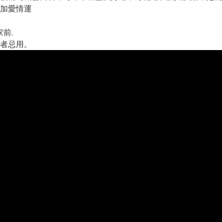
加愛情運
前.
者忌用。