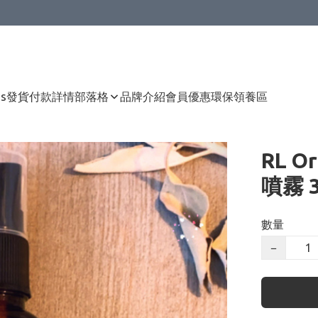
Us
發貨付款詳情
部落格
品牌介紹
會員優惠
環保領養區
RL O
噴霧 3
數量
−