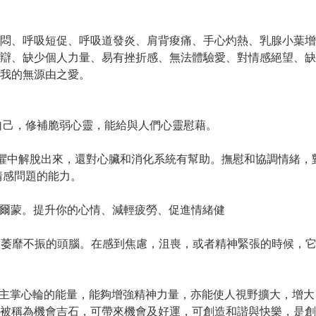
悶、呼吸短促、呼吸道發炎、肩背痠痛、手心灼熱、乳腺小葉增
好辯、缺少個人力量、易有挫折感、無法體驗愛、對情感絕望、缺
我的無源由之愛。
自己，修補脆弱心靈，能給與人們心靈慰藉。
懼中解脫出來，還對心臟和消化系統有幫助。撫慰和協調情緒，
情感問題的能力。
爾蒙。提升你的心情、減輕疲勞、促進情緒健
振萎靡不振的頭腦。在感到焦慮，沮喪，或者精神緊張的時候，
主掌心輪的能量，能夠增強精神力量，亦能使人視野擴大，增大
被稱為機會吉石，可帶來機會及好運，可創造和諧與快樂，是創