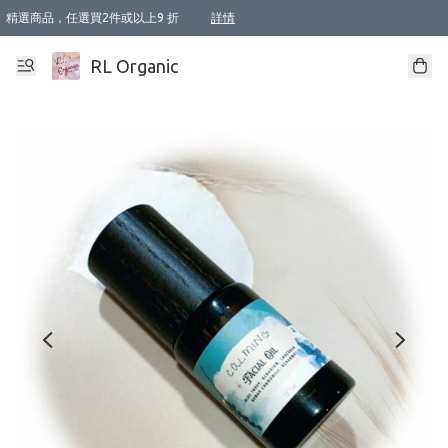
精選商品，任選買2件或以上9 折
詳情
XI周年優惠【新品自由選2件88折/3件85折】
XI周年優惠【Chakra 脈輪平衡自由選2件9折/3件85折/5件8折】
Florame 肌底自由選 2支9折 3支85折
XI周年優惠【蟲蟲退散 · 防衛結界﹞系列2件9折】
Sunki 任選2件95折
BIOFFICINA TOSCANA 任選2支9折 3支85折
Lamav 任選1件9折 2件85折
Mukti Organics 指定產品任選1件9折, 2件88折 3件85折
Intelligent Nutrients Skincare 任選2件9折
deodorant 任選2件88折
化妝品 任選2件95折
XI周年優惠【身心靈單品 任選2件9折/3件85折/5件8折】
XI周年優惠 【精油/香水 任選2件9折/3件85折/5件8折】
XI周年優惠【「關節到肌膚」全效養護 BODY OIL 組2件88折/3件85折】
XI周年優惠【夏日有機物理防曬套裝2件88折】
XI周年優惠【夏日潔面隨意選2件88折/3件85折】
XI周年優惠【逆齡奇蹟抗氧 11 自由選2件88折/3件85折/4件或以上8折】
新會員首次購物即享全單 95 折優惠！
成為VIP / VVIP 可享有生日月現金扣減獎賞優惠 !! 記得去賬户資料填上生日日期啦 !
選用順豐速運，滿$500 免運費
本地速遞 京東 送住宅/ 工商地址 $400 免運費
澳門訂單選用順豐速運，滿$800 免運費
詳情
詳情
詳情
詳情
詳情
詳情
詳情
詳情
詳情
詳情
詳情
詳情
詳情
詳情
詳情
詳情
詳情
RL Organic