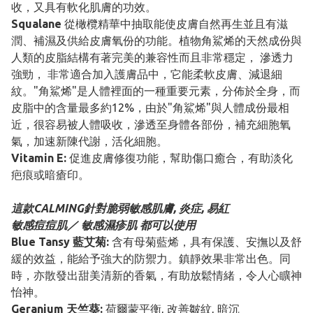
收，又具有軟化肌膚的功效。
Squalane
從橄欖精華中抽取能使皮膚自然再生並且有滋
潤、補濕及供給皮膚氧份的功能。植物角鯊烯的天然成份與
人類的皮脂結構有著完美的兼容性而且非常穩定， 滲透力
強勁， 非常適合加入護膚品中，它能柔軟皮膚、減退細
紋。"角鯊烯"是人體裡面的一種重要元素，分佈於全身，而
皮脂中的含量最多約12%，由於"角鯊烯"與人體成份最相
近，很容易被人體吸收，滲透至身體各部份，補充細胞氧
氣，加速新陳代謝，活化細胞。
Vitamin E:
促進皮膚修復功能，幫助傷口癒合，有助淡化
疤痕或暗瘡印。
這款CALMING針對脆弱敏感肌膚, 炎症, 易紅
敏感痘痘肌／ 敏感濕疹肌 都可以使用
Blue Tansy 藍艾菊:
含有母菊藍烯，具有保護、安撫以及舒
緩的效益，能給予強大的防禦力。鎮靜效果非常出色。同
時，亦散發出甜美清新的香氣，有助放鬆情緒，令人心矌神
怡神。
Geranium 天竺葵:
荷爾蒙平衡, 改善皺紋, 暗沉