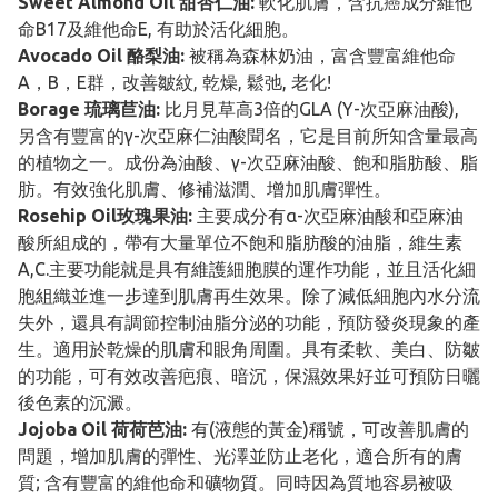
Sweet Almond Oil 甜杏仁油:
軟化肌膚，含抗癌成分維他
命B17及維他命E, 有助於活化細胞。
Avocado Oil 酪梨油:
被稱為森林奶油，富含豐富維他命
A，B，E群，改善皺紋, 乾燥, 鬆弛, 老化!
Borage 琉璃苣油:
比月見草高3倍的GLA (Υ-次亞麻油酸),
另含有豐富的γ-次亞麻仁油酸聞名，它是目前所知含量最高
的植物之一。成份為油酸、γ-次亞麻油酸、飽和脂肪酸、脂
肪。有效強化肌膚、修補滋潤、增加肌膚彈性。
Rosehip Oil玫瑰果油:
主要成分有α-次亞麻油酸和亞麻油
酸所組成的，帶有大量單位不飽和脂肪酸的油脂，維生素
A,C.主要功能就是具有維護細胞膜的運作功能，並且活化細
胞組織並進一步達到肌膚再生效果。除了減低細胞內水分流
失外，還具有調節控制油脂分泌的功能，預防發炎現象的產
生。適用於乾燥的肌膚和眼角周圍。具有柔軟、美白、防皺
的功能，可有效改善疤痕、暗沉，保濕效果好並可預防日曬
後色素的沉澱。
Jojoba Oil 荷荷芭油:
有(液態的黃金)稱號，可改善肌膚的
問題，增加肌膚的彈性、光澤並防止老化，適合所有的膚
質; 含有豐富的維他命和礦物質。同時因為質地容易被吸