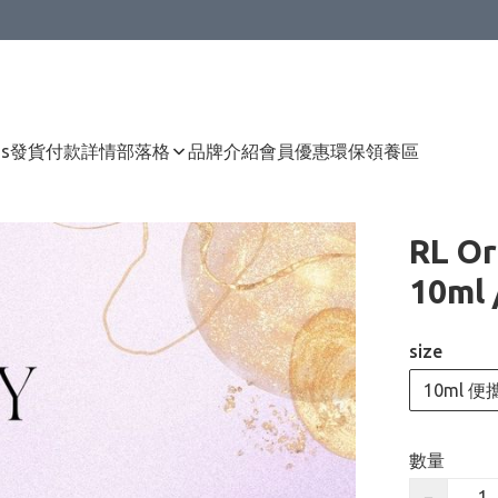
Us
發貨付款詳情
部落格
品牌介紹
會員優惠
環保領養區
RL 
10ml 
size
10ml 便
數量
−