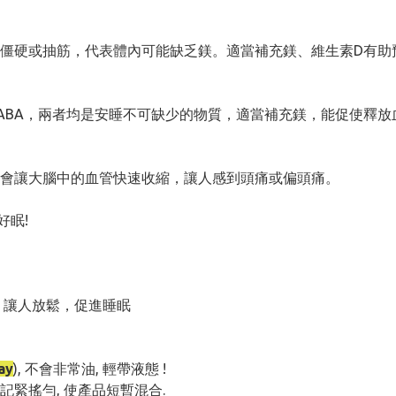
肌肉僵硬或抽筋，代表體內可能缺乏鎂。適當補充鎂、維生素D有助
ABA，兩者均是安睡不可缺少的物質，適當補充鎂，能促使釋放
會讓大腦中的血管快速收縮，讓人感到頭痛或偏頭痛。
好眠!
情緒，讓人放鬆，促進睡眠
ay
), 不會非常油, 輕帶液態 !
前記緊搖勻, 使產品短暫混合.