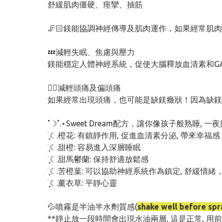
舒緩肌肉僵硬、痙攣、抽筋
🦵🏻鎂能協調神經傳導及肌肉運作，如果經常
💤減輕失眠、焦慮與壓力
鎂能穩定人體神經系統，促使大腦釋放血清素和G
😵‍💫減輕頭痛及偏頭痛
如果經常出現頭痛，也可能是缺鎂癥狀！因為缺鎂
˚☽˚.⋆Sweet Dream配方，讓你像孩子般熟睡, 一夜
࣪ ִֶָ☾.橙花: 有鎮靜作用, 促進血清素分泌, 帶來幸福感
࣪ ִֶָ☾.甜橙: 容易進入深層睡眠
࣪ ִֶָ☾.甜馬鬱蘭: 保持舒適放鬆感
࣪ ִֶָ☾.苦橙葉: 可以協助神經系統作為鎮定, 舒緩
࣪ ִֶָ☾.薰衣草: 平靜心靈
💦噴霧是半油半水劑質感(
shake well before spr
**靜止放一段時間會出現水油兩層, 這是正常, 用