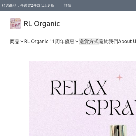
精選商品，任選買2件或以上9 折
詳情
XI周年優惠【新品自由選2件88折/3件85折】
XI周年優惠【Chakra 脈輪平衡自由選2件9折/3件85折/5件8折】
Florame 肌底自由選 2支9折 3支85折
XI周年優惠【蟲蟲退散 · 防衛結界﹞系列2件9折】
Sunki 任選2件95折
BIOFFICINA TOSCANA 任選2支9折 3支85折
Lamav 任選1件9折 2件85折
Mukti Organics 指定產品任選1件9折, 2件88折 3件85折
Intelligent Nutrients Skincare 任選2件9折
deodorant 任選2件88折
化妝品 任選2件95折
XI周年優惠【身心靈單品 任選2件9折/3件85折/5件8折】
XI周年優惠 【精油/香水 任選2件9折/3件85折/5件8折】
XI周年優惠【「關節到肌膚」全效養護 BODY OIL 組2件88折/3件85折】
XI周年優惠【夏日有機物理防曬套裝2件88折】
XI周年優惠【夏日潔面隨意選2件88折/3件85折】
XI周年優惠【逆齡奇蹟抗氧 11 自由選2件88折/3件85折/4件或以上8折】
新會員首次購物即享全單 95 折優惠！
成為VIP / VVIP 可享有生日月現金扣減獎賞優惠 !! 記得去賬户資料填上生日日期啦 !
選用順豐速運，滿$500 免運費
本地速遞 京東 送住宅/ 工商地址 $400 免運費
澳門訂單選用順豐速運，滿$800 免運費
詳情
詳情
詳情
詳情
詳情
詳情
詳情
詳情
詳情
詳情
詳情
詳情
詳情
詳情
詳情
詳情
詳情
RL Organic
商品
RL Organic 11周年優惠
送貨方式
關於我們
About 