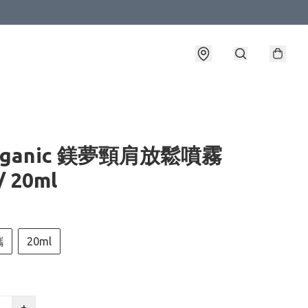
Organic 鎂夢頸肩放鬆噴霧
/ 20ml
攜
20ml
+