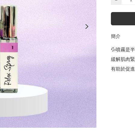
簡介
💦噴霧是半
緩解肌肉緊