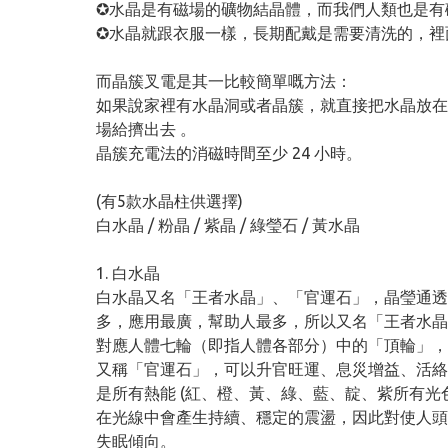
✪水晶是有磁場的礦物結晶體，而我們人類也是有
✪
水晶就跟衣服一樣，長期配戴是需要清洗的，裡
而晶簇叉電是其一比較簡單嘅方法：
如果說家裡有水晶洞或者晶簇，就直接把水晶放在
場給擠出去 。
晶簇充電法的消磁時間至少 24 小時。
(有5款水晶柱供選擇)
白水晶 / 粉晶 / 紫晶 / 綠瑩石 / 黃水晶
1. 白水晶
白水晶又名「王者水晶」、「官運石」，晶瑩通透
多，應用最廣，幫助人最多，所以又名「王者水晶
對應人體七輪（即指人體各部分）中的「頂輪」，
又稱「官運石」，可以升官旺運、息災增益、活絡
是所有熱能 (紅、橙、黃、綠、藍、靛、紫所有光
在光線中會產生持續、穩定的震盪，因此對使人頭
失眠傾向。