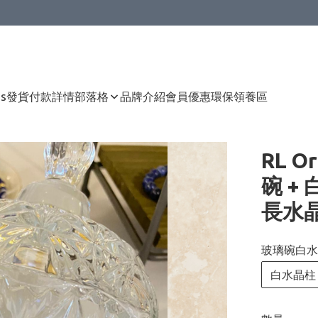
Us
發貨付款詳情
部落格
品牌介紹
會員優惠
環保領養區
RL O
碗 + 
長水
玻璃碗白水晶
白水晶柱