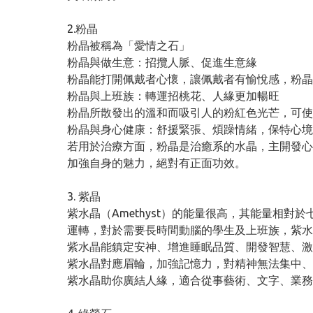
2.粉晶
粉晶被稱為「愛情之石」
粉晶與做生意：招攬人脈、促進生意緣
粉晶能打開佩戴者心懷，讓佩戴者有愉悅感，粉晶
粉晶與上班族：轉運招桃花、人緣更加暢旺
粉晶所散發出的溫和而吸引人的粉紅色光芒，可使
粉晶與身心健康：舒援緊張、煩躁情緒，保特心境
若用於治療方面，粉晶是治癒系的水晶，主開發心
加強自身的魅力，絕對有正面功效。
3. 紫晶
紫水晶（Amethyst）的能量很高，其能量相
運轉，對於需要長時間動腦的學生及上班族，紫水
紫水晶能鎮定安神、增進睡眠品質、開發智慧、激
紫水晶對應眉輪，加強記憶力，對精神無法集中、
紫水晶助你廣結人緣，適合從事藝術、文字、業務