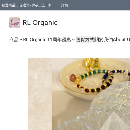
精選商品，任選買2件或以上9 折
詳情
XI周年優惠【新品自由選2件88折/3件85折】
XI周年優惠【Chakra 脈輪平衡自由選2件9折/3件85折/5件8折】
Florame 肌底自由選 2支9折 3支85折
XI周年優惠【蟲蟲退散 · 防衛結界﹞系列2件9折】
Sunki 任選2件95折
BIOFFICINA TOSCANA 任選2支9折 3支85折
Lamav 任選1件9折 2件85折
Mukti Organics 指定產品任選1件9折, 2件88折 3件85折
Intelligent Nutrients Skincare 任選2件9折
deodorant 任選2件88折
化妝品 任選2件95折
XI周年優惠【身心靈單品 任選2件9折/3件85折/5件8折】
XI周年優惠 【精油/香水 任選2件9折/3件85折/5件8折】
XI周年優惠【「關節到肌膚」全效養護 BODY OIL 組2件88折/3件85折】
XI周年優惠【夏日有機物理防曬套裝2件88折】
XI周年優惠【夏日潔面隨意選2件88折/3件85折】
XI周年優惠【逆齡奇蹟抗氧 11 自由選2件88折/3件85折/4件或以上8折】
新會員首次購物即享全單 95 折優惠！
成為VIP / VVIP 可享有生日月現金扣減獎賞優惠 !! 記得去賬户資料填上生日日期啦 !
選用順豐速運，滿$500 免運費
本地速遞 京東 送住宅/ 工商地址 $400 免運費
澳門訂單選用順豐速運，滿$800 免運費
詳情
詳情
詳情
詳情
詳情
詳情
詳情
詳情
詳情
詳情
詳情
詳情
詳情
詳情
詳情
詳情
詳情
RL Organic
商品
RL Organic 11周年優惠
送貨方式
關於我們
About 