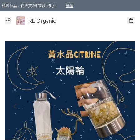
精選商品，任選買2件或以上9 折
詳情
XI周年優惠【新品自由選2件88折/3件85折】
XI周年優惠【Chakra 脈輪平衡自由選2件9折/3件85折/5件8折】
Florame 肌底自由選 2支9折 3支85折
XI周年優惠【蟲蟲退散 · 防衛結界﹞系列2件9折】
Sunki 任選2件95折
BIOFFICINA TOSCANA 任選2支9折 3支85折
Lamav 任選1件9折 2件85折
Mukti Organics 指定產品任選1件9折, 2件88折 3件85折
Intelligent Nutrients Skincare 任選2件9折
deodorant 任選2件88折
化妝品 任選2件95折
XI周年優惠【身心靈單品 任選2件9折/3件85折/5件8折】
XI周年優惠 【精油/香水 任選2件9折/3件85折/5件8折】
XI周年優惠【「關節到肌膚」全效養護 BODY OIL 組2件88折/3件85折】
XI周年優惠【夏日有機物理防曬套裝2件88折】
XI周年優惠【夏日潔面隨意選2件88折/3件85折】
XI周年優惠【逆齡奇蹟抗氧 11 自由選2件88折/3件85折/4件或以上8折】
新會員首次購物即享全單 95 折優惠！
成為VIP / VVIP 可享有生日月現金扣減獎賞優惠 !! 記得去賬户資料填上生日日期啦 !
選用順豐速運，滿$500 免運費
本地速遞 京東 送住宅/ 工商地址 $400 免運費
澳門訂單選用順豐速運，滿$800 免運費
詳情
詳情
詳情
詳情
詳情
詳情
詳情
詳情
詳情
詳情
詳情
詳情
詳情
詳情
詳情
詳情
詳情
RL Organic