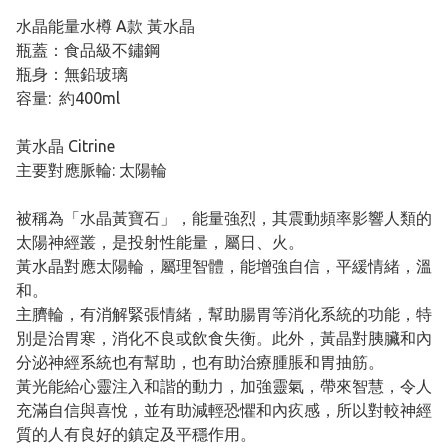
水晶能量水樽 A款 黃水晶
瓶蓋：食品級不鏽鋼
瓶身：無鉛玻璃
容量: 約400ml
黃水晶 Citrine
主要對應脈輪: 太陽輪
被稱為「水晶黃寶石」，能量強烈，其震動頻率影響人類的
太陽神經叢，是投射性能量，屬日、火。
黃水晶對應太陽輪，屬理智體，能增強自信，平緩情緒，溫
和。
主臍輪，有消解緊張情緒，幫助腸胃等消化系統的功能，特
別是治胃寒，消化不良或飲食失衡。此外，黃晶對胰臟和內
分泌神經系統也有幫助，也有助治療腫脹和胃抽筋。
黃光能給心靈注入和諧的動力，加強靈氣，帶來智慧，令人
充滿自信與喜悅，並有助減輕恐懼和內疚感，所以對較神經
質的人有良好的鎮定及平穩作用。