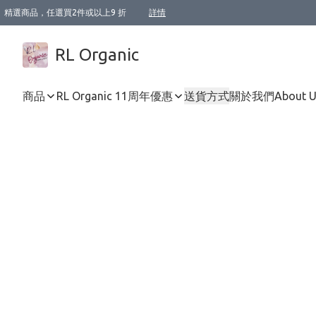
精選商品，任選買2件或以上9 折
詳情
XI周年優惠【新品自由選2件88折/3件85折】
XI周年優惠【Chakra 脈輪平衡自由選2件9折/3件85折/5件8折】
Florame 肌底自由選 2支9折 3支85折
XI周年優惠【蟲蟲退散 · 防衛結界﹞系列2件9折】
Sunki 任選2件95折
BIOFFICINA TOSCANA 任選2支9折 3支85折
Lamav 任選1件9折 2件85折
Mukti Organics 指定產品任選1件9折, 2件88折 3件85折
Intelligent Nutrients Skincare 任選2件9折
deodorant 任選2件88折
化妝品 任選2件95折
XI周年優惠【身心靈單品 任選2件9折/3件85折/5件8折】
XI周年優惠 【精油/香水 任選2件9折/3件85折/5件8折】
XI周年優惠【「關節到肌膚」全效養護 BODY OIL 組2件88折/3件85折】
XI周年優惠【夏日有機物理防曬套裝2件88折】
XI周年優惠【夏日潔面隨意選2件88折/3件85折】
XI周年優惠【逆齡奇蹟抗氧 11 自由選2件88折/3件85折/4件或以上8折】
新會員首次購物即享全單 95 折優惠！
成為VIP / VVIP 可享有生日月現金扣減獎賞優惠 !! 記得去賬户資料填上生日日期啦 !
選用順豐速運，滿$500 免運費
本地速遞 京東 送住宅/ 工商地址 $400 免運費
澳門訂單選用順豐速運，滿$800 免運費
詳情
詳情
詳情
詳情
詳情
詳情
詳情
詳情
詳情
詳情
詳情
詳情
詳情
詳情
詳情
詳情
詳情
RL Organic
商品
RL Organic 11周年優惠
送貨方式
關於我們
About 