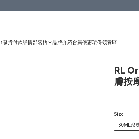
Us
發貨付款詳情
部落格
品牌介紹
會員優惠
環保領養區
RL 
膚按摩
Size
30ML滾