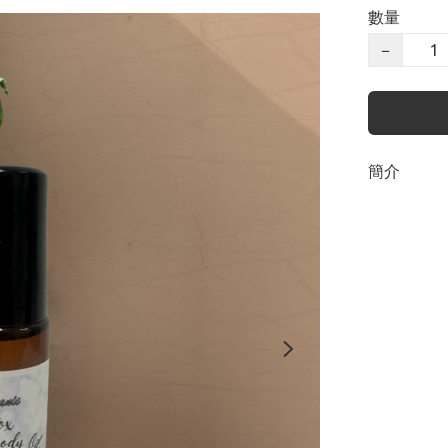
數量
−
簡介