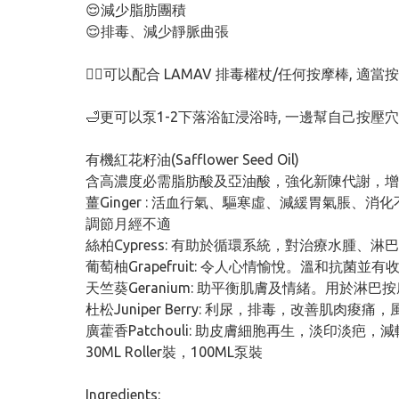
😌減少脂肪團積
😌排毒、減少靜脈曲張
💁‍♀️可以配合 LAMAV 排毒權杖/任何按摩棒, 
🛁更可以泵1-2下落浴缸浸浴時, 一邊幫自己按壓
有機紅花籽油(Safflower Seed Oil)
含高濃度必需脂肪酸及亞油酸，強化新陳代謝，增強
薑Ginger : 活血行氣、驅寒虛、減緩胃氣脹、
調節月經不適
絲柏Cypress: 有助於循環系統，對治療水腫、
葡萄柚Grapefruit: 令人心情愉悅。溫和抗
天竺葵Geranium: 助平衡肌膚及情緒。用於淋
杜松Juniper Berry: 利尿，排毒，改善肌肉痠痛，
廣藿香Patchouli: 助皮膚細胞再生，淡印淡疤
30ML Roller裝，100ML泵裝
Ingredients: