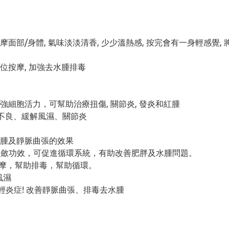
適當按摩面部/身體, 氣味淡淡清香, 少少溫熱感, 按完會有一身輕感覺,
穴位按摩, 加強去水腫排毒
細胞活力，可幫助治療扭傷, 關節炎, 發炎和紅腫
消化不良、緩解風濕、關節炎
淋巴腫及靜脈曲張的效果
菌並有收斂功效，可促進循環系統，有助改善肥胖及水腫問題。
巴按摩，幫助排毒，幫助循環。
風濕
，減輕炎症! 改善靜脈曲張、排毒去水腫