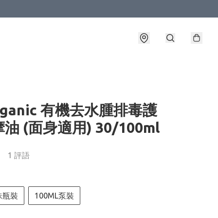
Organic 有機去水腫排毒護
油 (面身適用) 30/100ml
1 評語
珠瓶裝
100ML泵裝