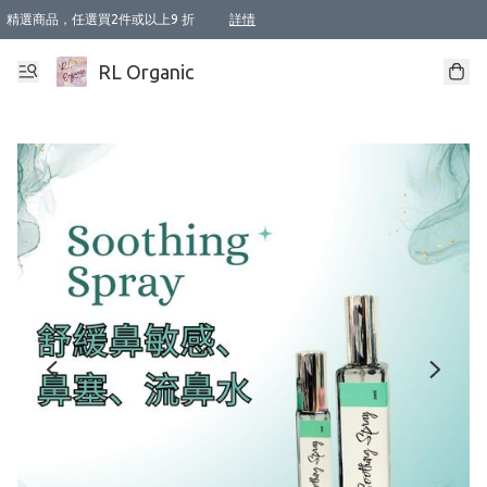
精選商品，任選買2件或以上9 折
詳情
XI周年優惠【新品自由選2件88折/3件85折】
XI周年優惠【Chakra 脈輪平衡自由選2件9折/3件85折/5件8折】
Florame 肌底自由選 2支9折 3支85折
XI周年優惠【蟲蟲退散 · 防衛結界﹞系列2件9折】
Sunki 任選2件95折
BIOFFICINA TOSCANA 任選2支9折 3支85折
Lamav 任選1件9折 2件85折
Mukti Organics 指定產品任選1件9折, 2件88折 3件85折
Intelligent Nutrients Skincare 任選2件9折
deodorant 任選2件88折
化妝品 任選2件95折
XI周年優惠【身心靈單品 任選2件9折/3件85折/5件8折】
XI周年優惠 【精油/香水 任選2件9折/3件85折/5件8折】
XI周年優惠【「關節到肌膚」全效養護 BODY OIL 組2件88折/3件85折】
XI周年優惠【夏日有機物理防曬套裝2件88折】
XI周年優惠【夏日潔面隨意選2件88折/3件85折】
XI周年優惠【逆齡奇蹟抗氧 11 自由選2件88折/3件85折/4件或以上8折】
新會員首次購物即享全單 95 折優惠！
成為VIP / VVIP 可享有生日月現金扣減獎賞優惠 !! 記得去賬户資料填上生日日期啦 !
選用順豐速運，滿$500 免運費
本地速遞 京東 送住宅/ 工商地址 $400 免運費
澳門訂單選用順豐速運，滿$800 免運費
詳情
詳情
詳情
詳情
詳情
詳情
詳情
詳情
詳情
詳情
詳情
詳情
詳情
詳情
詳情
詳情
詳情
RL Organic