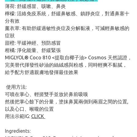
薄荷: 舒緩感冒、咳嗽、鼻炎
檸檬: 活絡免疫系統，舒緩鼻敏感、鎮靜炎症，對通鼻塞十
分有效
薰衣草: 有助舒緩過敏性炎症及分解黏液，可減輕鼻敏感的
症狀
甜橙: 平緩神經、預防感冒
柑橘: 淨化能量、舒緩緊張
MIGLYOL® Coco 810 <提取自椰子油> Cosmos 天然認證，
完美替代揮發性矽油的絲絨感與粉感，同時輕爽不黏膩，
給予配方舒適親膚地發揮最佳效果
使用方法:
可噴在掌心、輕搓雙手並放於鼻前吸嗅
然後把掌心餘下的分量，塗抹鼻翼兩側到兩眉之間的位置,
以及心口、喉嚨的位置
用法示範IG:
CLICK
Ingredients: