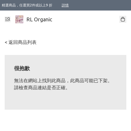
精選商品，任選買2件或以上9 折
詳情
XI周年優惠【新品自由選2件88折/3件85折】
XI周年優惠【Chakra 脈輪平衡自由選2件9折/3件85折/5件8折】
Florame 肌底自由選 2支9折 3支85折
XI周年優惠【蟲蟲退散 · 防衛結界﹞系列2件9折】
Sunki 任選2件95折
BIOFFICINA TOSCANA 任選2支9折 3支85折
Lamav 任選1件9折 2件85折
Mukti Organics 指定產品任選1件9折, 2件88折 3件85折
Intelligent Nutrients Skincare 任選2件9折
deodorant 任選2件88折
化妝品 任選2件95折
XI周年優惠【身心靈單品 任選2件9折/3件85折/5件8折】
XI周年優惠 【精油/香水 任選2件9折/3件85折/5件8折】
XI周年優惠【「關節到肌膚」全效養護 BODY OIL 組2件88折/3件85折】
XI周年優惠【夏日有機物理防曬套裝2件88折】
XI周年優惠【夏日潔面隨意選2件88折/3件85折】
XI周年優惠【逆齡奇蹟抗氧 11 自由選2件88折/3件85折/4件或以上8折】
新會員首次購物即享全單 95 折優惠！
成為VIP / VVIP 可享有生日月現金扣減獎賞優惠 !! 記得去賬户資料填上生日日期啦 !
選用順豐速運，滿$500 免運費
本地速遞 京東 送住宅/ 工商地址 $400 免運費
澳門訂單選用順豐速運，滿$800 免運費
詳情
詳情
詳情
詳情
詳情
詳情
詳情
詳情
詳情
詳情
詳情
詳情
詳情
詳情
詳情
詳情
詳情
RL Organic
< 返回商品列表
很抱歉
無法在網站上找到此商品，此商品可能已下架。
請檢查商品連結是否正確。