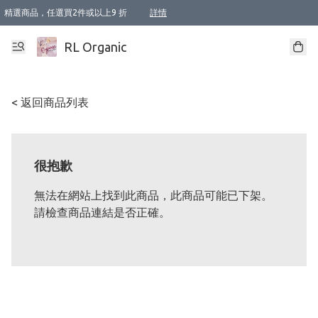
精選商品，任選買2件或以上9 折
詳情
XI周年優惠【新品自由選2件88折/3件85折】
XI周年優惠【Chakra 脈輪平衡自由選2件9折/3件85折/5件8折】
Florame 肌底自由選 2支9折 3支85折
XI周年優惠【蟲蟲退散 · 防衛結界﹞系列2件9折】
Sunki 任選2件95折
BIOFFICINA TOSCANA 任選2支9折 3支85折
Lamav 任選1件9折 2件85折
Mukti Organics 指定產品任選1件9折, 2件88折 3件85折
Intelligent Nutrients Skincare 任選2件9折
deodorant 任選2件88折
化妝品 任選2件95折
XI周年優惠【身心靈單品 任選2件9折/3件85折/5件8折】
XI周年優惠 【精油/香水 任選2件9折/3件85折/5件8折】
XI周年優惠【「關節到肌膚」全效養護 BODY OIL 組2件88折/3件85折】
XI周年優惠【夏日有機物理防曬套裝2件88折】
XI周年優惠【夏日潔面隨意選2件88折/3件85折】
XI周年優惠【逆齡奇蹟抗氧 11 自由選2件88折/3件85折/4件或以上8折】
新會員首次購物即享全單 95 折優惠！
成為VIP / VVIP 可享有生日月現金扣減獎賞優惠 !! 記得去賬户資料填上生日日期啦 !
選用順豐速運，滿$500 免運費
本地速遞 京東 送住宅/ 工商地址 $400 免運費
澳門訂單選用順豐速運，滿$800 免運費
詳情
詳情
詳情
詳情
詳情
詳情
詳情
詳情
詳情
詳情
詳情
詳情
詳情
詳情
詳情
詳情
詳情
RL Organic
< 返回商品列表
很抱歉
無法在網站上找到此商品，此商品可能已下架。
請檢查商品連結是否正確。