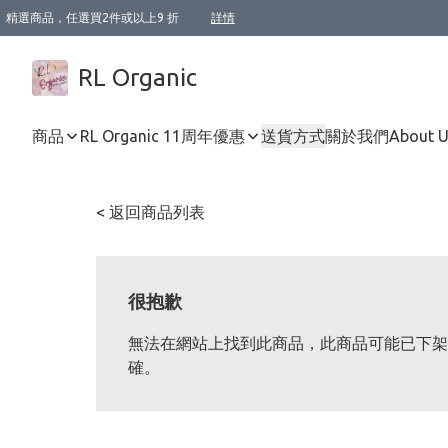
精選商品，任選買2件或以上9 折
詳情
XI周年優惠【新品自由選2件88折/3件85折】
XI周年優惠【Chakra 脈輪平衡自由選2件9折/3件85折/5件8折】
Florame 肌底自由選 2支9折 3支85折
XI周年優惠【蟲蟲退散 · 防衛結界﹞系列2件9折】
Sunki 任選2件95折
BIOFFICINA TOSCANA 任選2支9折 3支85折
Lamav 任選1件9折 2件85折
Mukti Organics 指定產品任選1件9折, 2件88折 3件85折
Intelligent Nutrients Skincare 任選2件9折
deodorant 任選2件88折
化妝品 任選2件95折
XI周年優惠【身心靈單品 任選2件9折/3件85折/5件8折】
XI周年優惠 【精油/香水 任選2件9折/3件85折/5件8折】
XI周年優惠【「關節到肌膚」全效養護 BODY OIL 組2件88折/3件85折】
XI周年優惠【夏日有機物理防曬套裝2件88折】
XI周年優惠【夏日潔面隨意選2件88折/3件85折】
XI周年優惠【逆齡奇蹟抗氧 11 自由選2件88折/3件85折/4件或以上8折】
新會員首次購物即享全單 95 折優惠！
成為VIP / VVIP 可享有生日月現金扣減獎賞優惠 !! 記得去賬户資料填上生日日期啦 !
選用順豐速運，滿$500 免運費
本地速遞 京東 送住宅/ 工商地址 $400 免運費
澳門訂單選用順豐速運，滿$800 免運費
詳情
詳情
詳情
詳情
詳情
詳情
詳情
詳情
詳情
詳情
詳情
詳情
詳情
詳情
詳情
詳情
詳情
RL Organic
商品
RL Organic 11周年優惠
送貨方式
關於我們
About 
< 返回商品列表
很抱歉
無法在網站上找到此商品，此商品可能已下架
確。