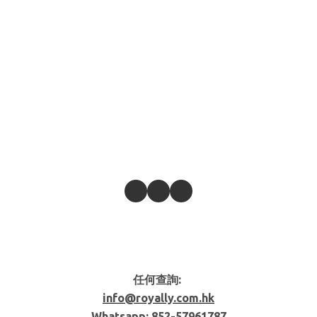
任何查詢:
info@royally.com.hk
Whatsapp: 852-
57961787