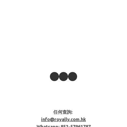
任何查詢:
info@royally.com.hk
Whatsapp: 852-
57961787