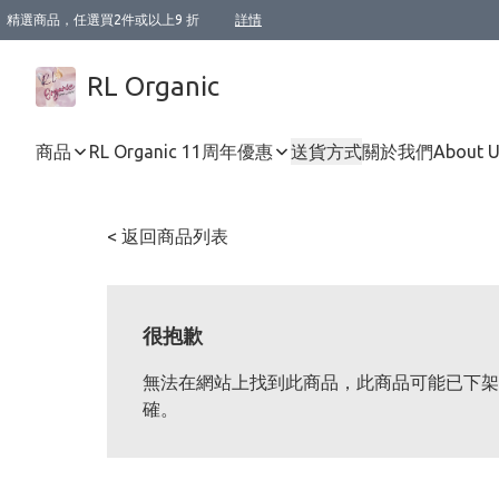
精選商品，任選買2件或以上9 折
詳情
XI周年優惠【新品自由選2件88折/3件85折】
XI周年優惠【Chakra 脈輪平衡自由選2件9折/3件85折/5件8折】
Florame 肌底自由選 2支9折 3支85折
XI周年優惠【蟲蟲退散 · 防衛結界﹞系列2件9折】
Sunki 任選2件95折
BIOFFICINA TOSCANA 任選2支9折 3支85折
Lamav 任選1件9折 2件85折
Mukti Organics 指定產品任選1件9折, 2件88折 3件85折
Intelligent Nutrients Skincare 任選2件9折
deodorant 任選2件88折
化妝品 任選2件95折
XI周年優惠【身心靈單品 任選2件9折/3件85折/5件8折】
XI周年優惠 【精油/香水 任選2件9折/3件85折/5件8折】
XI周年優惠【「關節到肌膚」全效養護 BODY OIL 組2件88折/3件85折】
XI周年優惠【夏日有機物理防曬套裝2件88折】
XI周年優惠【夏日潔面隨意選2件88折/3件85折】
XI周年優惠【逆齡奇蹟抗氧 11 自由選2件88折/3件85折/4件或以上8折】
新會員首次購物即享全單 95 折優惠！
成為VIP / VVIP 可享有生日月現金扣減獎賞優惠 !! 記得去賬户資料填上生日日期啦 !
選用順豐速運，滿$500 免運費
本地速遞 京東 送住宅/ 工商地址 $400 免運費
澳門訂單選用順豐速運，滿$800 免運費
詳情
詳情
詳情
詳情
詳情
詳情
詳情
詳情
詳情
詳情
詳情
詳情
詳情
詳情
詳情
詳情
詳情
RL Organic
商品
RL Organic 11周年優惠
送貨方式
關於我們
About 
< 返回商品列表
很抱歉
無法在網站上找到此商品，此商品可能已下架
確。