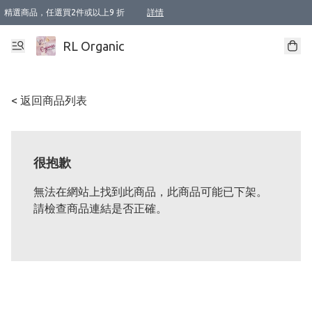
精選商品，任選買2件或以上9 折
詳情
XI周年優惠【新品自由選2件88折/3件85折】
XI周年優惠【Chakra 脈輪平衡自由選2件9折/3件85折/5件8折】
Florame 肌底自由選 2支9折 3支85折
XI周年優惠【蟲蟲退散 · 防衛結界﹞系列2件9折】
Sunki 任選2件95折
BIOFFICINA TOSCANA 任選2支9折 3支85折
Lamav 任選1件9折 2件85折
Mukti Organics 指定產品任選1件9折, 2件88折 3件85折
Intelligent Nutrients Skincare 任選2件9折
deodorant 任選2件88折
化妝品 任選2件95折
XI周年優惠【身心靈單品 任選2件9折/3件85折/5件8折】
XI周年優惠 【精油/香水 任選2件9折/3件85折/5件8折】
XI周年優惠【「關節到肌膚」全效養護 BODY OIL 組2件88折/3件85折】
XI周年優惠【夏日有機物理防曬套裝2件88折】
XI周年優惠【夏日潔面隨意選2件88折/3件85折】
XI周年優惠【逆齡奇蹟抗氧 11 自由選2件88折/3件85折/4件或以上8折】
新會員首次購物即享全單 95 折優惠！
成為VIP / VVIP 可享有生日月現金扣減獎賞優惠 !! 記得去賬户資料填上生日日期啦 !
選用順豐速運，滿$500 免運費
本地速遞 京東 送住宅/ 工商地址 $400 免運費
澳門訂單選用順豐速運，滿$800 免運費
詳情
詳情
詳情
詳情
詳情
詳情
詳情
詳情
詳情
詳情
詳情
詳情
詳情
詳情
詳情
詳情
詳情
RL Organic
< 返回商品列表
很抱歉
無法在網站上找到此商品，此商品可能已下架。
請檢查商品連結是否正確。