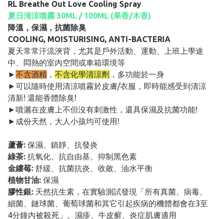
RL Breathe Out Love Cooling Spray
夏日清涼噴霧 30ML / 100ML (果香/木香)
降溫，保濕，抗菌除臭
COOLING, MOISTURISING, ANTI-BACTERIA
夏天常常汗流浹背，尤其是戶外活動、運動、上班上學途
中、悶熱的室內空間或車箱環境等
►
不含酒精
，
不含化學清涼劑
，多功能於一身
►可以隨時使用清涼噴霧於皮膚/衣服，即時能感受到清涼
清新! 還能香體除臭!
►噴灑在皮膚上不但沒有刺激性，還具保濕及抗菌功能!
►成份天然，大人小孩均可使用!
蘆薈:
保濕、鎮靜、抗發炎
綠茶:
抗氧化、抗自由基、抑制黑色素
金縷莓:
舒緩、抗菌抗炎、收斂、油水平衡
植物甘油:
保濕
膠性銀:
天然抗生素，在實驗測試發現「所有真菌、病毒、
細菌、鏈球菌、葡萄球菌和其它引起疾病的機體都會在3至
4分鐘內被殺死」。濕疹、牛皮癬、炎症肌膚適用