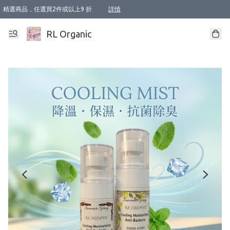
精選商品，任選買2件或以上9 折
詳情
XI周年優惠【新品自由選2件88折/3件85折】
XI周年優惠【Chakra 脈輪平衡自由選2件9折/3件85折/5件8折】
Florame 肌底自由選 2支9折 3支85折
XI周年優惠【蟲蟲退散 · 防衛結界﹞系列2件9折】
Sunki 任選2件95折
BIOFFICINA TOSCANA 任選2支9折 3支85折
Lamav 任選1件9折 2件85折
Mukti Organics 指定產品任選1件9折, 2件88折 3件85折
Intelligent Nutrients Skincare 任選2件9折
deodorant 任選2件88折
化妝品 任選2件95折
XI周年優惠【身心靈單品 任選2件9折/3件85折/5件8折】
XI周年優惠 【精油/香水 任選2件9折/3件85折/5件8折】
XI周年優惠【「關節到肌膚」全效養護 BODY OIL 組2件88折/3件85折】
XI周年優惠【夏日有機物理防曬套裝2件88折】
XI周年優惠【夏日潔面隨意選2件88折/3件85折】
XI周年優惠【逆齡奇蹟抗氧 11 自由選2件88折/3件85折/4件或以上8折】
新會員首次購物即享全單 95 折優惠！
成為VIP / VVIP 可享有生日月現金扣減獎賞優惠 !! 記得去賬户資料填上生日日期啦 !
選用順豐速運，滿$500 免運費
本地速遞 京東 送住宅/ 工商地址 $400 免運費
澳門訂單選用順豐速運，滿$800 免運費
詳情
詳情
詳情
詳情
詳情
詳情
詳情
詳情
詳情
詳情
詳情
詳情
詳情
詳情
詳情
詳情
詳情
RL Organic