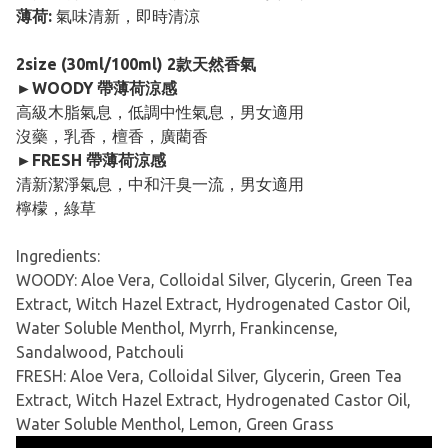
薄荷:
氣味清新，即時清涼
2size (30ml/100ml) 2款天然香氣
►WOODY 帶薄荷涼感
高級木脂氣息，低調中性氣息，男女適用
沒藥，乳香，檀香，廣藺香
►FRESH 帶薄荷涼感
清新潔淨氣息，中和汗臭一流，男女適用
檸檬，綠草
Ingredients:
WOODY: Aloe Vera, Colloidal Silver, Glycerin, Green Tea
Extract, Witch Hazel Extract, Hydrogenated Castor Oil,
Water Soluble Menthol, Myrrh, Frankincense,
Sandalwood, Patchouli
FRESH: Aloe Vera, Colloidal Silver, Glycerin, Green Tea
Extract, Witch Hazel Extract, Hydrogenated Castor Oil,
Water Soluble Menthol, Lemon, Green Grass