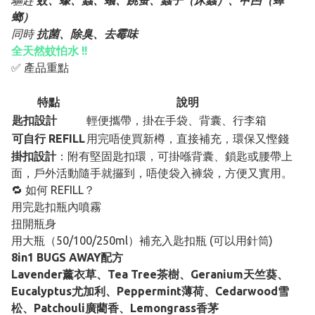
驅趕
蚊、蠓、蟲、蟻、跳蚤、蝨子（床蝨）、曱甴（蟑
螂）
同時
抗菌、除臭、去霉味
全天然蚊怕水 !!
✅ 產品重點
特點
說明
匙扣設計
輕便攜帶，掛在手袋、背囊、行李箱
可自行 REFILL
用完唔使買新樽，直接補充，環保又慳錢
掛扣設計
：附有堅固匙扣環，可掛喺背囊、鎖匙或腰帶上
面，戶外活動隨手就攞到，唔使袋入褲袋，方便又實用。
🔁 如何 REFILL？
用完匙扣瓶內噴霧
扭開瓶身
用大瓶（50/100/250ml）補充入匙扣瓶 (可以用針筒)
8in1 BUGS AWAY配方
Lavender薰衣草、Tea Tree茶樹、Geranium天竺葵、
Eucalyptus尤加利、Peppermint薄荷、Cedarwood雪
松、Patchouli廣藺香、Lemongrass香茅