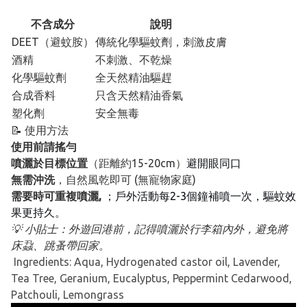
不含成分
說明
DEET（避蚊胺）
傳統化學驅蚊劑，刺激皮膚
酒精
不刺激、不乾燥
化學驅蚊劑
全天然精油驅趕
合成香料
只含天然精油香氣
塑化劑
安全無毒
📝 使用方法
使用前請搖勻
噴灑於目標位置
（距離約15-20cm）
避開眼同口
無需沖洗
，自然風乾即可 (無寵物家庭)
需要時可重複噴灑,
；戶外活動每2-3個鐘補噴一次，驅蚊效
果更持久。
💡 小貼士：外遊回港前，記得噴灑於行李箱內外，避免將
床蝨、跳蚤帶回家。
Ingredients: Aqua, Hydrogenated castor oil, Lavender,
Tea Tree, Geranium, Eucalyptus, Peppermint Cedarwood,
Patchouli, Lemongrass