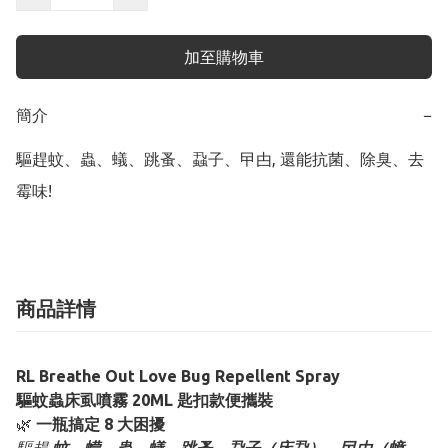
加至購物車
簡介
−
驅趕蚊、蟲、蟻、跳蚤、蝨子、曱甴, 還能抗菌、除臭、去
霉味!
商品詳情
RL Breathe Out Love Bug Repellent Spray
驅蚊蟲床虱噴霧 20ML 匙扣款便攜裝
🌿
一瓶搞定 8 大困擾