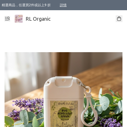
精選商品，任選買2件或以上9 折
詳情
XI周年優惠【新品自由選2件88折/3件85折】
XI周年優惠【Chakra 脈輪平衡自由選2件9折/3件85折/5件8折】
Florame 肌底自由選 2支9折 3支85折
XI周年優惠【蟲蟲退散 · 防衛結界﹞系列2件9折】
Sunki 任選2件95折
BIOFFICINA TOSCANA 任選2支9折 3支85折
Lamav 任選1件9折 2件85折
Mukti Organics 指定產品任選1件9折, 2件88折 3件85折
Intelligent Nutrients Skincare 任選2件9折
deodorant 任選2件88折
化妝品 任選2件95折
XI周年優惠【身心靈單品 任選2件9折/3件85折/5件8折】
XI周年優惠 【精油/香水 任選2件9折/3件85折/5件8折】
XI周年優惠【「關節到肌膚」全效養護 BODY OIL 組2件88折/3件85折】
XI周年優惠【夏日有機物理防曬套裝2件88折】
XI周年優惠【夏日潔面隨意選2件88折/3件85折】
XI周年優惠【逆齡奇蹟抗氧 11 自由選2件88折/3件85折/4件或以上8折】
新會員首次購物即享全單 95 折優惠！
成為VIP / VVIP 可享有生日月現金扣減獎賞優惠 !! 記得去賬户資料填上生日日期啦 !
選用順豐速運，滿$500 免運費
本地速遞 京東 送住宅/ 工商地址 $400 免運費
澳門訂單選用順豐速運，滿$800 免運費
詳情
詳情
詳情
詳情
詳情
詳情
詳情
詳情
詳情
詳情
詳情
詳情
詳情
詳情
詳情
詳情
詳情
RL Organic