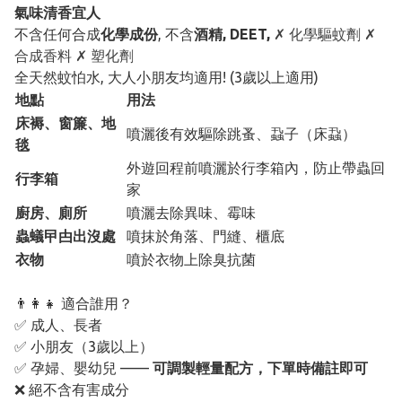
氣味清香宜人
不含任何合成
化學成份
, 不含
酒精, DEET,
✗ 化學驅蚊劑 ✗
合成香料 ✗ 塑化劑
全天然蚊怕水, 大人小朋友均適用! (3歲以上適用)
地點
用法
床褥、窗簾、地
噴灑後有效驅除跳蚤、蝨子（床蝨）
毯
外遊回程前噴灑於行李箱內，防止帶蟲回
行李箱
家
廚房、廁所
噴灑去除異味、霉味
蟲蟻曱甴出沒處
噴抹於角落、門縫、櫃底
衣物
噴於衣物上除臭抗菌
👨‍👩‍👧 適合誰用？
✅ 成人、長者
✅ 小朋友（3歲以上）
✅ 孕婦、嬰幼兒 ——
可調製輕量配方，下單時備註即可
❌ 絕不含有害成分