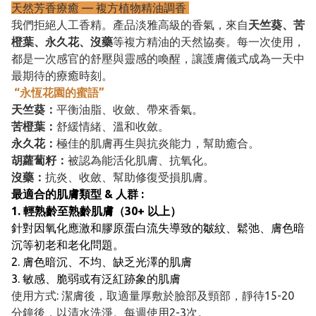
天然芳香療癒 — 複方植物精油調香
我們拒絕人工香精。產品淡雅高級的香氣，來自
天竺葵、苦
橙葉、永久花、沒藥
等複方精油的天然協奏。每一次使用，
都是一次感官的舒壓與靈感的喚醒，讓護膚儀式成為一天中
最期待的療癒時刻。
“永恆花園的蜜語”
天竺葵：
平衡油脂、收斂、帶來香氣。
苦橙葉：
舒緩情緒、溫和收斂。
永久花：
極佳的肌膚再生與抗炎能力，幫助癒合。
胡蘿蔔籽：
被認為能活化肌膚、抗氧化。
沒藥：
抗炎、收斂、幫助修復受損肌膚。
最適合的肌膚類型 & 人群 :
1. 輕熟齡至熟齡肌膚（30+ 以上）
針對因氧化應激和膠原蛋白流失導致的皺紋、鬆弛、膚色暗
沉等初老和老化問題。
2. 膚色暗沉、不均、缺乏光澤的肌膚
3. 敏感、脆弱或有泛紅跡象的肌膚
使用方式: 潔膚後，取適量厚敷於臉部及頸部，靜待15-20
分鐘後，以清水洗淨。每週使用2-3次。