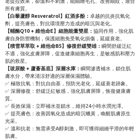
老提拉效果，卻溫和不刺激，能細緻毛孔、改善細紋，適合
所有膚質。
【白藜蘆醇 Resveratrol】紅酒多酚：
卓越的抗炎抗氧化
劑，提亮膚色，對抗環境壓力造成的暗沉與老化。
【輔酶Q10 + 維他命E】細胞能量雙星：
協同作用，強化肌
膚自身防禦機制，保護細胞免受氧化損傷，延緩衰老。
【積雪草萃取 + 維他命B5】修復舒緩雙雄：
瞬間舒緩泛紅
不適，強化皮膚屏障，促進健康細胞再生，是敏感肌和壓力
肌的救星。
【玻尿酸 + 蘆薈基底】深層水庫：
瞬間滲透補水，鎖住肌
膚水分，帶來清涼舒適的深層保濕體驗。
✅ 極致抗氧：對抗自由基，預防光老化，延緩衰老跡象。
✅ 深層修復：舒緩泛紅敏感，強化肌膚屏障，恢復健康膚
質。
✅ 長效保濕：立即補水並鎖水，維持24小時水潤光澤。
✅ 提亮膚色：改善因氧化造成的暗沉蠟黃，喚醒肌膚原生
光采。
✅ 溫和抗老：無需承受A醇刺激，即可獲得細緻平滑的年輕
肌膚。