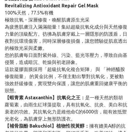
Revitalizing Antioxidant Repair Gel Mask
100%天然，77.5%有機
極致抗氧・深層修復・喚醒肌膚原生光采
為疲憊肌膚注入滿滿能量！集結超級抗氧化成分與天然修復
力量的頂級配方。彷彿為肌膚穿戴上一層隱形的防護盾，日
夜對抗環境傷害，同時深層修復損傷，讓您體驗從肌底透出
的極致光采與柔嫩。
您的肌膚每日面對紫外線、污染、藍光等壓力，導致自由基
侵襲，造成暗沉、乾燥與初老跡象。
這款凝膠面膜採用「超級抗氧化複合矩陣」 與 「神經醯胺
修復能量」 的黃金比例，不僅主動出擊對抗氧化，更被動
強效舒緩修復，實現雙向保護，讓您的肌膚重回健康平衡的
狀態。
【蝦青素 Astaxanthin】抗氧化之王：
是一種天然的類胡
蘿蔔素，由雨生紅球藻提取，具有抗氧化、抗炎、美白和抗
衰老的功效。其抗氧化力是維他命C的6000倍，能有效抵禦
光老化，為肌膚穿上無形防護衣。
【補骨脂酚 Bakuchiol】植物性視黃醇：
擁有媲美A醇的抗