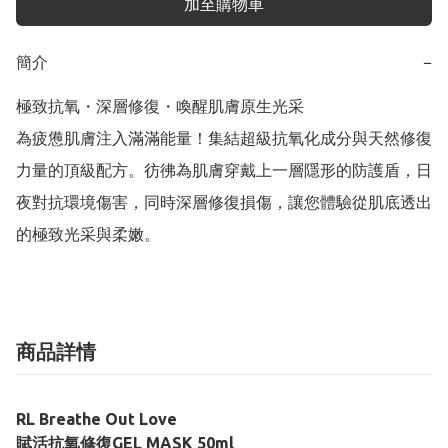
加至購物車
簡介
−
極致抗氧・深層修復・喚醒肌膚原生光采

為疲憊肌膚注入滿滿能量！集結超級抗氧化成分與天然修復
力量的頂級配方。彷彿為肌膚穿戴上一層隱形的防護盾，日
夜對抗環境傷害，同時深層修復損傷，讓您體驗從肌底透出
的極致光采與柔嫩。
商品詳情
RL Breathe Out Love
賦活抗氧修復GEL MASK 50ml