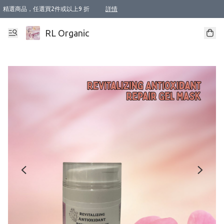
精選商品，任選買2件或以上9 折
詳情
XI周年優惠【新品自由選2件88折/3件85折】
XI周年優惠【Chakra 脈輪平衡自由選2件9折/3件85折/5件8折】
Florame 肌底自由選 2支9折 3支85折
XI周年優惠【蟲蟲退散 · 防衛結界﹞系列2件9折】
Sunki 任選2件95折
BIOFFICINA TOSCANA 任選2支9折 3支85折
Lamav 任選1件9折 2件85折
Mukti Organics 指定產品任選1件9折, 2件88折 3件85折
Intelligent Nutrients Skincare 任選2件9折
deodorant 任選2件88折
化妝品 任選2件95折
XI周年優惠【身心靈單品 任選2件9折/3件85折/5件8折】
XI周年優惠 【精油/香水 任選2件9折/3件85折/5件8折】
XI周年優惠【「關節到肌膚」全效養護 BODY OIL 組2件88折/3件85折】
XI周年優惠【夏日有機物理防曬套裝2件88折】
XI周年優惠【夏日潔面隨意選2件88折/3件85折】
XI周年優惠【逆齡奇蹟抗氧 11 自由選2件88折/3件85折/4件或以上8折】
新會員首次購物即享全單 95 折優惠！
成為VIP / VVIP 可享有生日月現金扣減獎賞優惠 !! 記得去賬户資料填上生日日期啦 !
選用順豐速運，滿$500 免運費
本地速遞 京東 送住宅/ 工商地址 $400 免運費
澳門訂單選用順豐速運，滿$800 免運費
詳情
詳情
詳情
詳情
詳情
詳情
詳情
詳情
詳情
詳情
詳情
詳情
詳情
詳情
詳情
詳情
詳情
RL Organic