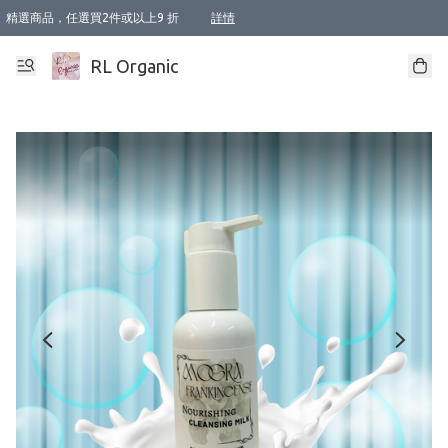
精選商品，任選買2件或以上9 折
詳情
XI周年優惠【新品自由選2件88折/3件85折】
XI周年優惠【Chakra 脈輪平衡自由選2件9折/3件85折/5件8折】
Florame 肌底自由選 2支9折 3支85折
XI周年優惠【蟲蟲退散 · 防衛結界﹞系列2件9折】
Sunki 任選2件95折
BIOFFICINA TOSCANA 任選2支9折 3支85折
Lamav 任選1件9折 2件85折
Mukti Organics 指定產品任選1件9折, 2件88折 3件85折
Intelligent Nutrients Skincare 任選2件9折
deodorant 任選2件88折
化妝品 任選2件95折
XI周年優惠【身心靈單品 任選2件9折/3件85折/5件8折】
XI周年優惠 【精油/香水 任選2件9折/3件85折/5件8折】
XI周年優惠【「關節到肌膚」全效養護 BODY OIL 組2件88折/3件85折】
XI周年優惠【夏日有機物理防曬套裝2件88折】
XI周年優惠【夏日潔面隨意選2件88折/3件85折】
XI周年優惠【逆齡奇蹟抗氧 11 自由選2件88折/3件85折/4件或以上8折】
新會員首次購物即享全單 95 折優惠！
成為VIP / VVIP 可享有生日月現金扣減獎賞優惠 !! 記得去賬户資料填上生日日期啦 !
選用順豐速運，滿$500 免運費
本地速遞 京東 送住宅/ 工商地址 $400 免運費
澳門訂單選用順豐速運，滿$800 免運費
詳情
詳情
詳情
詳情
詳情
詳情
詳情
詳情
詳情
詳情
詳情
詳情
詳情
詳情
詳情
詳情
詳情
RL Organic