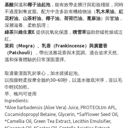
基酸
與溫和
椰子油起泡
，能有效帶走髒汙與彩妝殘留，同時
不過度剝奪皮脂。配方中含多款有機植物油（
乳木果油、紅
花籽油、山茶籽油、椰子油、荷荷巴油、蓖麻油
）與
甘油
，
深層滋養、柔軟肌理；
綠茶
與
維生素E
提供抗氧化保護，
積雪草
協助舒緩乾燥或泛
紅。
茉莉（Mogra）、乳香（Frankincense）與廣藿香
（Patchouli）
，帶出淡雅花香與木質調。適合追求天然、
溫和保養體驗的日常潔面選擇。
取適量潔面乳於掌心，加水搓揉起泡。
以指腹輕柔按摩全臉約30–60秒，以溫水徹底沖淨，並以毛
巾輕拭拍乾。
早、晚均可使用
Ingredients:
*Aloe barbadensis (Aloe Vera) Juice, PROTEOLtm APL,
Cocamidopropyl Betaine, Glycerin, *Safflower Seed Oil,
*Camellia Oil, Green Tea Extract, Lecithin Emulsifier,